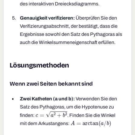
des interaktiven Dreiecksdiagramms.
Genauigkeit verifizieren:
Überprüfen Sie den
Verifizierungsabschnitt, der bestätigt, dass die
Ergebnisse sowohl den Satz des Pythagoras als
auch die Winkelsummeneigenschaft erfüllen.
Lösungsmethoden
Wenn zwei Seiten bekannt sind
Zwei Katheten (a und b):
Verwenden Sie den
Satz des Pythagoras, um die Hypotenuse zu
c
=
a
2
+
b
2
finden:
. Finden Sie die Winkel
A
=
arctan
(
a
/
b
)
mit dem Arkustangens: