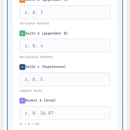
Vertikale Kathete
Seite b (gegenüber B)
b
Horizontale Kathete
Seite c (Hypotenuse)
c
Längste Seite
Winkel A (Grad)
A
0° < A < 90°