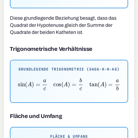
Diese grundlegende Beziehung besagt, dass das
Quadrat der Hypotenuse gleich der Summe der
Quadrate der beiden Katheten ist.
Trigonometrische Verhältnisse
GRUNDLEGENDE TRIGONOMETRIE (GAGA-H-H-AG)
sin
(
A
)
=
a
c
cos
(
A
)
=
b
c
tan
(
A
)
=
a
b
Fläche und Umfang
FLÄCHE & UMFANG