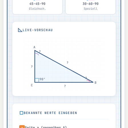
45-45-90
30-60-90
Gleichsch.
Speziell
LIVE-VORSCHAU
A
?
?
?
?
90°
B
C
?
BEKANNTE WERTE EINGEBEN
Seite a (gegenüber A)
a