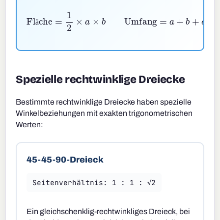
Fläche
=
1
2
×
a
×
b
Umfang
=
a
+
b
+
c
ä
Spezielle rechtwinklige Dreiecke
Bestimmte rechtwinklige Dreiecke haben spezielle
Winkelbeziehungen mit exakten trigonometrischen
Werten:
45-45-90-Dreieck
Seitenverhältnis: 1 : 1 : √2
Ein gleichschenklig-rechtwinkliges Dreieck, bei