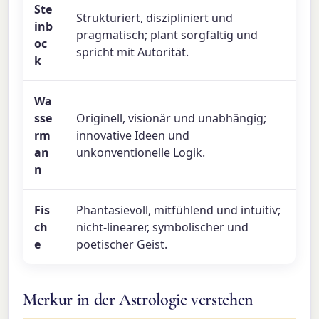
Ste
Strukturiert, diszipliniert und
inb
pragmatisch; plant sorgfältig und
oc
spricht mit Autorität.
k
Wa
sse
Originell, visionär und unabhängig;
rm
innovative Ideen und
an
unkonventionelle Logik.
n
Fis
Phantasievoll, mitfühlend und intuitiv;
ch
nicht-linearer, symbolischer und
e
poetischer Geist.
Merkur in der Astrologie verstehen