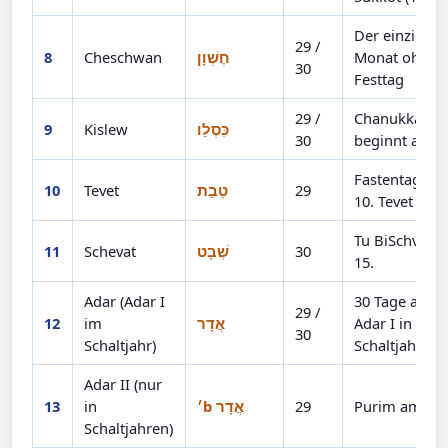
Der einzige
29 /
8
Cheschwan
חֶשְׁוָן
Monat ohne
30
Festtag
29 /
Chanukka
9
Kislew
כִּסְלֵו
30
beginnt am 2
Fastentag am
10
Tevet
טֵבֵת
29
10. Tevet
Tu BiSchvat 
11
Schevat
שְׁבָט
30
15.
Adar (Adar I
30 Tage als
29 /
12
im
אֲדָר
Adar I in ein
30
Schaltjahr)
Schaltjahr
Adar II (nur
13
in
אֲדָר b׳
29
Purim am 14.
Schaltjahren)