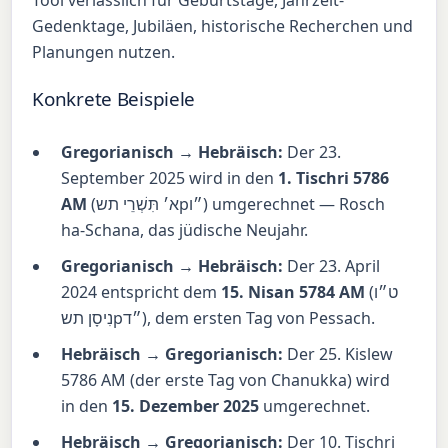
Gedenktage, Jubiläen, historische Recherchen und
Planungen nutzen.
Konkrete Beispiele
Gregorianisch → Hebräisch:
Der 23.
September 2025 wird in den
1. Tischri 5786
AM
(
א׳ תִּשְׁרֵי תשp״ו
) umgerechnet — Rosch
ha-Schana, das jüdische Neujahr.
Gregorianisch → Hebräisch:
Der 23. April
2024 entspricht dem
15. Nisan 5784 AM
(
ט״ו
נִיסָן תשp״ד
), dem ersten Tag von Pessach.
Hebräisch → Gregorianisch:
Der 25. Kislew
5786 AM (der erste Tag von Chanukka) wird
in den
15. Dezember 2025
umgerechnet.
Hebräisch → Gregorianisch:
Der 10. Tischri