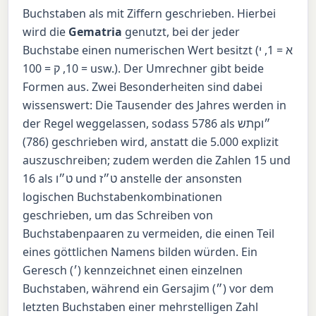
Buchstaben als mit Ziffern geschrieben. Hierbei
wird die
Gematria
genutzt, bei der jeder
Buchstabe einen numerischen Wert besitzt (א = 1, י
= 10, ק = 100 usw.). Der Umrechner gibt beide
Formen aus. Zwei Besonderheiten sind dabei
wissenswert: Die Tausender des Jahres werden in
der Regel weggelassen, sodass 5786 als
תשp״ו
(786) geschrieben wird, anstatt die 5.000 explizit
auszuschreiben; zudem werden die Zahlen 15 und
16 als
ט״ו
und
ט״ז
anstelle der ansonsten
logischen Buchstabenkombinationen
geschrieben, um das Schreiben von
Buchstabenpaaren zu vermeiden, die einen Teil
eines göttlichen Namens bilden würden. Ein
Geresch (׳) kennzeichnet einen einzelnen
Buchstaben, während ein Gersajim (״) vor dem
letzten Buchstaben einer mehrstelligen Zahl