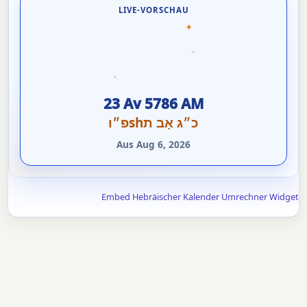
LIVE-VORSCHAU
✦
✦
✦
23 Av 5786 AM
כ״ג אָב תshפ״ו
Aus Aug 6, 2026
Embed Hebräischer Kalender Umrechner Widget