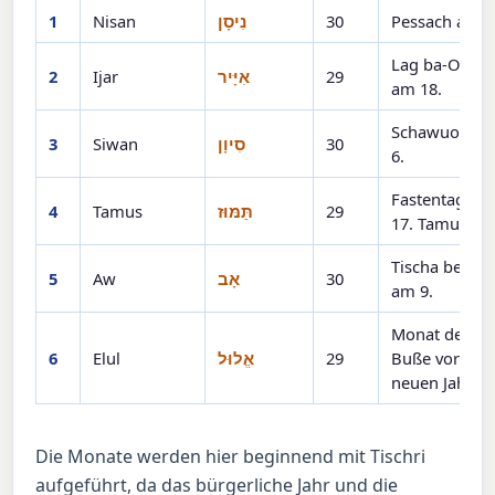
1
Nisan
נִיסָן
30
Pessach am 1
Lag ba-Omer
2
Ijar
אִיָּיר
29
am 18.
Schawuot am
3
Siwan
סִיוָן
30
6.
Fastentag am
4
Tamus
תַּמּוּז
29
17. Tamus
Tischa be-Aw
5
Aw
אָב
30
am 9.
Monat der
6
Elul
אֱלוּל
29
Buße vor de
neuen Jahr
Die Monate werden hier beginnend mit Tischri
aufgeführt, da das bürgerliche Jahr und die