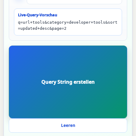
Live-Query-Vorschau
q=url+tools&category=developer+tools&sort
=updated+desc&page=2
Leeren