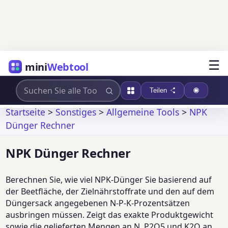
☰
mini
Webtool
Teilen
Startseite
>
Sonstiges
>
Allgemeine Tools
>
NPK
Dünger Rechner
NPK Dünger Rechner
Berechnen Sie, wie viel NPK-Dünger Sie basierend auf
der Beetfläche, der Zielnährstoffrate und den auf dem
Düngersack angegebenen N-P-K-Prozentsätzen
ausbringen müssen. Zeigt das exakte Produktgewicht
sowie die gelieferten Mengen an N, P2O5 und K2O an.