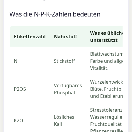
Was die N-P-K-Zahlen bedeuten
Was es üblicherw
Etikettenzahl
Nährstoff
unterstützt
Blattwachstum, g
N
Stickstoff
Farbe und allgeme
Vitalität.
Wurzelentwicklung
Verfügbares
P2O5
Blüte, Fruchtbildu
Phosphat
und Etablierung.
Stresstoleranz,
Lösliches
Wasserregulierung
K2O
Kali
Fruchtqualität und
Pflanzenresilienz.