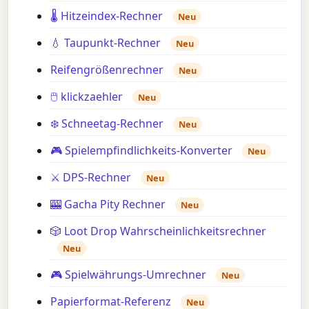
🌡️ Hitzeindex-Rechner
Neu
💧 Taupunkt-Rechner
Neu
Reifengrößenrechner
Neu
🖱️ klickzaehler
Neu
❄️ Schneetag-Rechner
Neu
🎮 Spielempfindlichkeits-Konverter
Neu
⚔️ DPS-Rechner
Neu
🎰 Gacha Pity Rechner
Neu
🎲 Loot Drop Wahrscheinlichkeitsrechner
Neu
🎮 Spielwährungs-Umrechner
Neu
Papierformat-Referenz
Neu