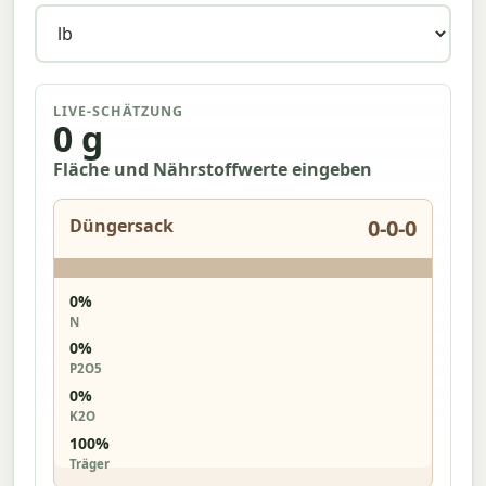
LIVE-SCHÄTZUNG
0 g
Fläche und Nährstoffwerte eingeben
Düngersack
0-0-0
0%
N
0%
P2O5
0%
K2O
100%
Träger