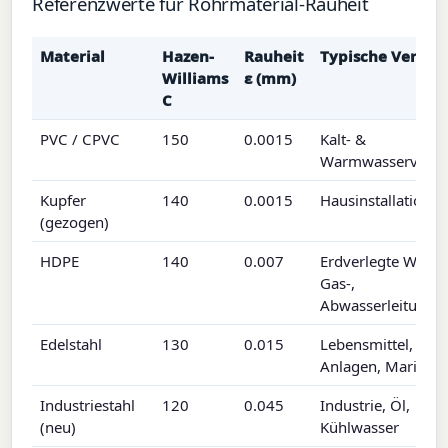
Referenzwerte für Rohrmaterial-Rauheit
Material
Hazen-
Rauheit
Typische Verwe
Williams
ε (mm)
C
PVC / CPVC
150
0.0015
Kalt- &
Warmwasserverso
Kupfer
140
0.0015
Hausinstallation
(gezogen)
HDPE
140
0.007
Erdverlegte Wasse
Gas-,
Abwasserleitunge
Edelstahl
130
0.015
Lebensmittel, Sani
Anlagen, Marine
Industriestahl
120
0.045
Industrie, Öl,
(neu)
Kühlwasser