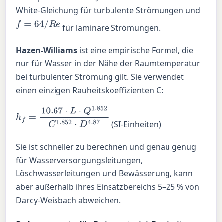
White-Gleichung für turbulente Strömungen und
f
=
64
/
R
e
für laminare Strömungen.
Hazen-Williams
ist eine empirische Formel, die
nur für Wasser in der Nähe der Raumtemperatur
bei turbulenter Strömung gilt. Sie verwendet
einen einzigen Rauheitskoeffizienten C:
h
f
=
10.67
⋅
L
⋅
Q
1.852
C
1.852
⋅
D
4.87
(SI-Einheiten)
Sie ist schneller zu berechnen und genau genug
für Wasserversorgungsleitungen,
Löschwasserleitungen und Bewässerung, kann
aber außerhalb ihres Einsatzbereichs 5–25 % von
Darcy-Weisbach abweichen.