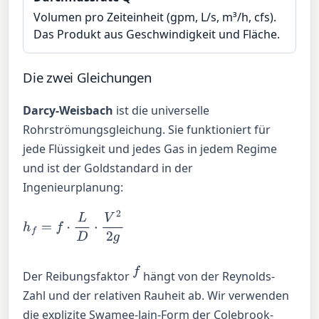
Volumen pro Zeiteinheit (gpm, L/s, m³/h, cfs).
Das Produkt aus Geschwindigkeit und Fläche.
Die zwei Gleichungen
Darcy-Weisbach
ist die universelle
Rohrströmungsgleichung. Sie funktioniert für
jede Flüssigkeit und jedes Gas in jedem Regime
und ist der Goldstandard in der
Ingenieurplanung:
h
f
=
f
⋅
L
D
⋅
V
2
2
g
f
Der Reibungsfaktor
hängt von der Reynolds-
Zahl und der relativen Rauheit ab. Wir verwenden
die explizite Swamee-Jain-Form der Colebrook-