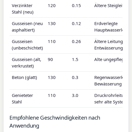
Verzinkter
120
0.15
Ältere Steigleitun
Stahl (neu)
Gusseisen (neu
130
0.12
Erdverlegte
asphaltiert)
Hauptwasserleitu
Gusseisen
110
0.26
Ältere Leitungen,
(unbeschichtet)
Entwässerung
Gusseisen (alt,
90
1.5
Alte ungepflegte 
verkrustet)
Beton (glatt)
130
0.3
Regenwasserkanäl
Bewässerung
Genieteter
110
3.0
Druckrohrleitunge
Stahl
sehr alte Systeme
Empfohlene Geschwindigkeiten nach
Anwendung