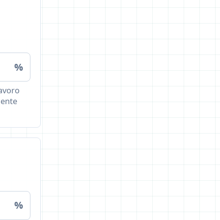
%
lavoro
mente
%