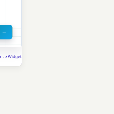
a →
ance Widget