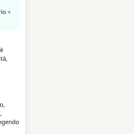
rio ÷
 è
tà,
o,
,
tingendo