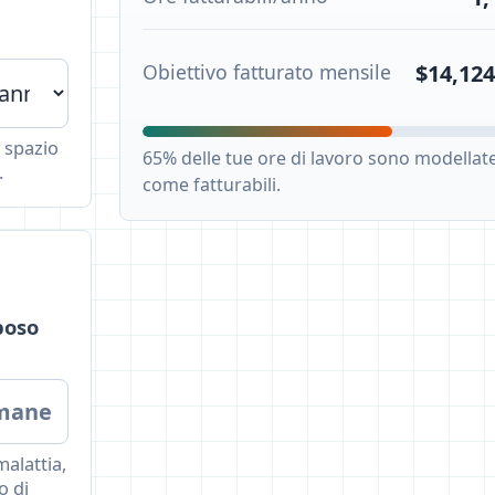
Obiettivo fatturato mensile
$14,124
, spazio
65% delle tue ore di lavoro sono modellat
.
come fatturabili.
poso
imane
malattia,
o di