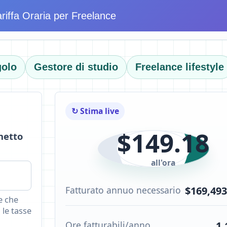
ariffa Oraria per Freelance
golo
Gestore di studio
Freelance lifestyle
↻ Stima live
$149.18
netto
all'ora
Fatturato annuo necessario
$169,493
e che
 le tasse
Ore fatturabili/anno
1,