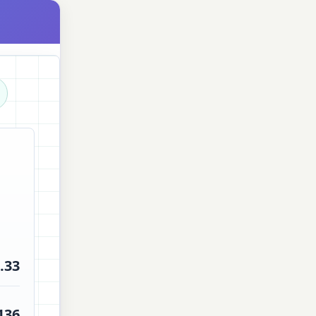
.33
136