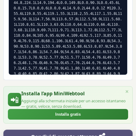
44.8,224.1L14.9,194.4L0.0,149.8L0.0,90.3L0.0,45.6L
0.0,15.7L0.0,0.6L0.0,0.4L14.9,0.2L44.8,0.1Z M120.3,
55.6L119.8,55.4L119.1,55.3L118.2,55.4L117.1,55.8L11
5.9,56.3L114.7,56.9L113.6,57.8L112.5,58.9L111.5,60.
1L110.8,61.5L110.3,63.0L110.0,64.6L110.0,66.4L110.
3,68.1L110.9,69.7L111.9,71.3L113.1,72.8L112.5,77.3L
110.0,84.9L105.6,95.6L99.4,109.4L92.5,117.3L85.0,11
9.4L76.9,115.8L68.1,106.3L61.4,98.9L56.8,93.8L54.3,
90.9L53.8,90.1L53.5,89.4L53.5,88.6L53.8,87.9L54.3,8
7.1L54.6,86.1L54.7,84.9L54.6,83.4L54.4,81.6L53.9,8
0.1L53.3,78.9L52.5,77.9L51.5,77.1L50.4,76.6L49.3,7
6.2L48.1,76.0L46.9,76.0L45.7,76.2L44.6,76.6L43.5,7
7.1L42.5,77.9L41.7,78.9L41.1,80.1L40.6,81.6L40.4,8
3.4L40.6,85.0L41.2,86.5L42.3,87.9L43.8,89.1L44.9,9
0.2L45.6,91.1L46.0,91.8L46.0,92.3L45.3,97.1L43.9,10
6.2L41.9,119.6L39.1,137.4L37.1,152.4L35.9,164.8L35.
4,174.5L35.6,181.5L46.3,186.7L67.4,190.1L99.0,191.6
×
Installa l’app MiniWebtool
L141.0,191.4L172.5,189.5L193.5,186.0L204.0,180.9L20
📲
Aggiungi alla schermata iniziale per un accesso istantaneo
4.0,174.1L203.3,164.6L201.9,152.4L199.9,137.4L197.
— gratis, veloce, senza download.
1,119.6L195.1,106.2L193.7,97.1L193.0,92.3L193.0,91.
8L193.4,91.1L194.1,90.2L195.3,89.1L196.8,87.9L197.
Installa gratis
8,86.5L198.4,85.0L198.6,83.4L198.4,81.6L197.9,80.1L
197.3,78.9L196.5,77.9L195.5,77.1L194.4,76.6L193.3,7
6.2L192.1,76.0L190.9,76.0L189.7,76.2L188.6,76.6L18
7.5,77.1L186.5,77.9L185.7,78.9L185.1,80.1L184.6,81.