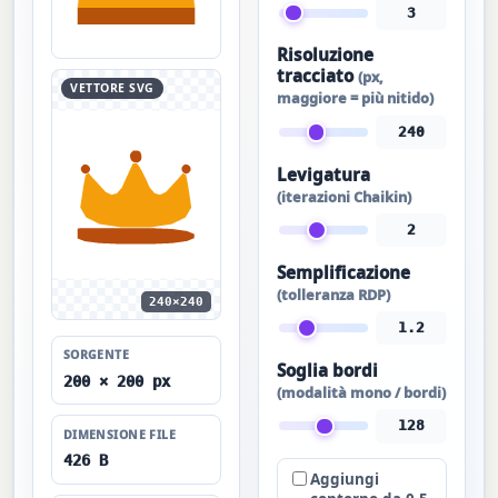
3
Risoluzione
tracciato
(px,
VETTORE SVG
maggiore = più nitido)
240
Levigatura
(iterazioni Chaikin)
2
Semplificazione
(tolleranza RDP)
240×240
1.2
SORGENTE
Soglia bordi
200 × 200 px
(modalità mono / bordi)
128
DIMENSIONE FILE
426 B
Aggiungi