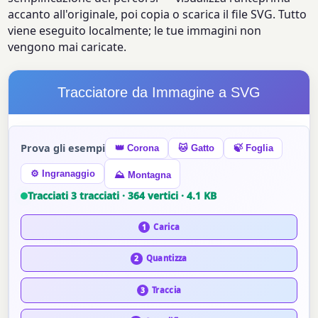
accanto all'originale, poi copia o scarica il file SVG. Tutto
viene eseguito localmente; le tue immagini non
vengono mai caricate.
Tracciatore da Immagine a SVG
Prova gli esempi
👑 Corona
🐱 Gatto
🍃 Foglia
⚙ Ingranaggio
⛰ Montagna
Tracciati 3 tracciati · 364 vertici · 4.1 KB
Carica
1
Quantizza
2
Traccia
3