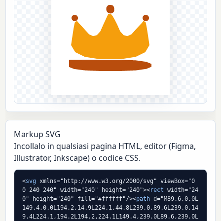
Markup SVG
Incollalo in qualsiasi pagina HTML, editor (Figma,
Illustrator, Inkscape) o codice CSS.
<
svg
 xmlns="http://www.w3.org/2000/svg" viewBox="0 
0 240 240" width="240" height="240"><
rect
 width="24
0" height="240" fill="#ffffff"/><
path
 d="M89.6,0.0L
149.4,0.0L194.2,14.9L224.1,44.8L239.0,89.6L239.0,14
9.4L224.1,194.2L194.2,224.1L149.4,239.0L89.6,239.0L