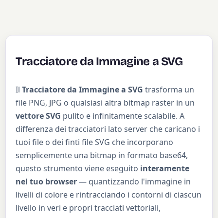
4,186.9L36.0,182.8L36.0,177.3L36.0,173.1L36.0,170.2
L36.0,168.6L36.0,168.4L46.4,168.2L67.3,168.1Z" fill
="#b94d0d"/></
svg
>
Tracciatore da Immagine a SVG
Il
Tracciatore da Immagine a SVG
trasforma un
file PNG, JPG o qualsiasi altra bitmap raster in un
vettore SVG
pulito e infinitamente scalabile. A
differenza dei tracciatori lato server che caricano i
tuoi file o dei finti file SVG che incorporano
semplicemente una bitmap in formato base64,
questo strumento viene eseguito
interamente
nel tuo browser
— quantizzando l'immagine in
livelli di colore e rintracciando i contorni di ciascun
livello in veri e propri tracciati vettoriali,