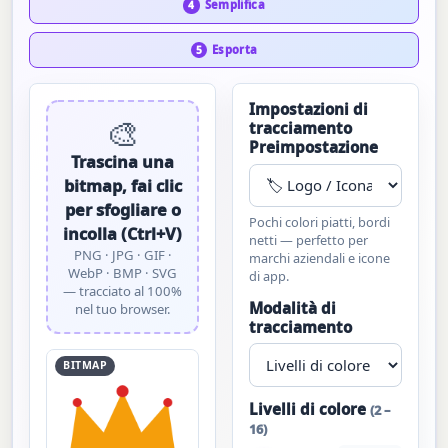
Semplifica
4
Esporta
5
Impostazioni di
🎨
tracciamento
Preimpostazione
Trascina una
bitmap, fai clic
per sfogliare o
Pochi colori piatti, bordi
incolla (Ctrl+V)
netti — perfetto per
PNG · JPG · GIF ·
marchi aziendali e icone
WebP · BMP · SVG
di app.
— tracciato al 100%
Modalità di
nel tuo browser.
tracciamento
BITMAP
Livelli di colore
(2 –
16)