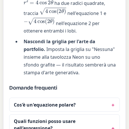
ha due radici quadrate,
4
cos
(
2
θ
)
traccia
nell'equazione 1 e
−
4
cos
(
2
θ
)
nell'equazione 2 per
ottenere entrambi i lobi.
Nascondi la griglia per l'arte da
portfolio.
Imposta la griglia su "Nessuna"
insieme alla tavolozza Neon su uno
sfondo grafite — il risultato sembrerà una
stampa d'arte generativa.
Domande frequenti
Cos'è un'equazione polare?
Quali funzioni posso usare
nell'espressione?