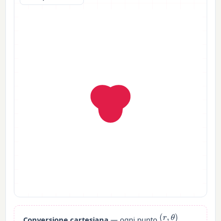
(
r
,
θ
)
Conversione cartesiana
— ogni punto