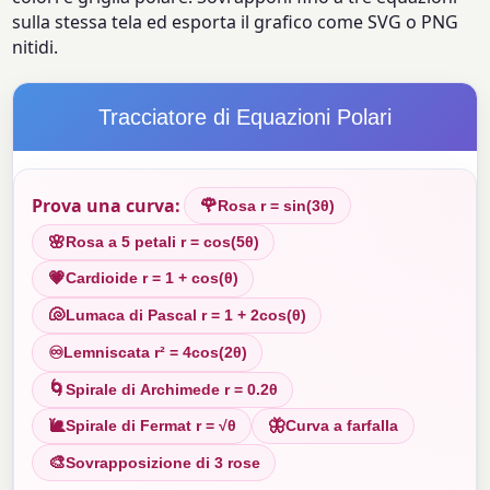
sulla stessa tela ed esporta il grafico come SVG o PNG
nitidi.
Tracciatore di Equazioni Polari
Prova una curva:
🌹
Rosa r = sin(3θ)
🌸
Rosa a 5 petali r = cos(5θ)
💗
Cardioide r = 1 + cos(θ)
🐚
Lumaca di Pascal r = 1 + 2cos(θ)
♾
Lemniscata r² = 4cos(2θ)
🌀
Spirale di Archimede r = 0.2θ
🐌
🦋
Spirale di Fermat r = √θ
Curva a farfalla
🎨
Sovrapposizione di 3 rose