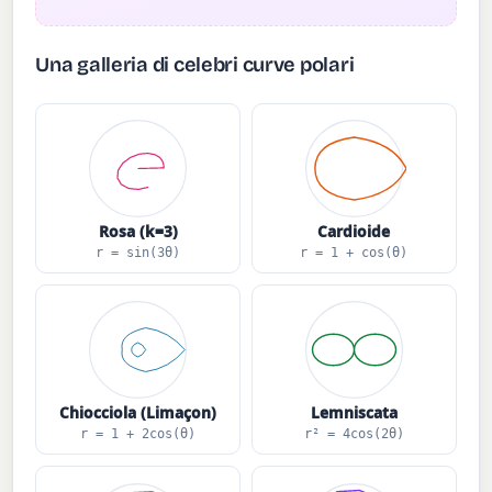
Una galleria di celebri curve polari
Rosa (k=3)
Cardioide
r = sin(3θ)
r = 1 + cos(θ)
Chiocciola (Limaçon)
Lemniscata
r = 1 + 2cos(θ)
r² = 4cos(2θ)