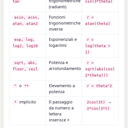
trigonometriche
tan
sin(3*theta)
(radianti)
Funzioni
asin, acos,
r =
trigonometriche
atan, atan2
atan(theta)
inverse
Esponenziali e
exp, log,
r =
logaritmi
log2, log10
log(theta +
1)
Potenza e
sqrt, abs,
r =
arrotondamento
floor, ceil
sqrt(abs(cos(
2*theta)))
o
Elevamento a
^
**
r = theta^2
potenza
implicito
Il passaggio
→
*
2cos(3t)
da numero a
2*cos(3*t)
lettera
inserisce ×