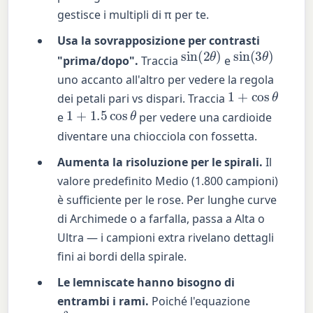
gestisce i multipli di π per te.
Usa la sovrapposizione per contrasti
sin
(
2
θ
)
sin
(
3
θ
)
"prima/dopo".
Traccia
e
uno accanto all'altro per vedere la regola
1
+
cos
θ
dei petali pari vs dispari. Traccia
1
+
1.5
cos
θ
e
per vedere una cardioide
diventare una chiocciola con fossetta.
Aumenta la risoluzione per le spirali.
Il
valore predefinito Medio (1.800 campioni)
è sufficiente per le rose. Per lunghe curve
di Archimede o a farfalla, passa a Alta o
Ultra — i campioni extra rivelano dettagli
fini ai bordi della spirale.
Le lemniscate hanno bisogno di
entrambi i rami.
Poiché l'equazione
r
2
=
4
cos
2
θ