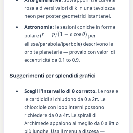
Arte generativa:
sovrapponi tre curve a
rosa a diversi valori di k in una tavolozza
neon per poster geometrici istantanei.
Astronomia:
le sezioni coniche in forma
r
=
p
/
(
1
−
e
cos
θ
)
polare (
per
ellisse/parabola/iperbole) descrivono le
orbite planetarie — provalo con valori di
eccentricità da 0.1 to 0.9.
Suggerimenti per splendidi grafici
Scegli l'intervallo di θ corretto.
Le rose e
le cardioidi si chiudono da 0 a 2π. Le
chiocciole con loop interni possono
richiedere da 0 a 4π. Le spirali di
Archimede appaiono al meglio da 0 a 8π o
più lunghe. Usa il menu a discesa —