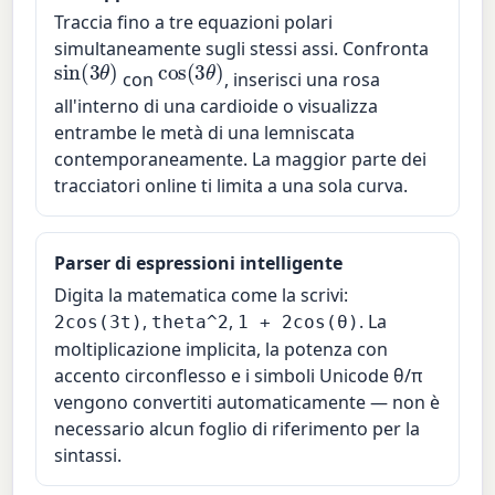
Traccia fino a tre equazioni polari
simultaneamente sugli stessi assi. Confronta
sin
(
3
θ
)
cos
(
3
θ
)
con
, inserisci una rosa
all'interno di una cardioide o visualizza
entrambe le metà di una lemniscata
contemporaneamente. La maggior parte dei
tracciatori online ti limita a una sola curva.
Parser di espressioni intelligente
Digita la matematica come la scrivi:
,
,
. La
2cos(3t)
theta^2
1 + 2cos(θ)
moltiplicazione implicita, la potenza con
accento circonflesso e i simboli Unicode θ/π
vengono convertiti automaticamente — non è
necessario alcun foglio di riferimento per la
sintassi.