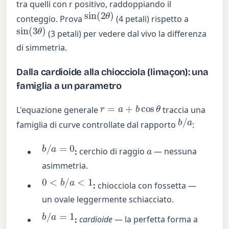
tra quelli con r positivo, raddoppiando il
sin
(
2
θ
)
conteggio. Prova
(4 petali) rispetto a
sin
(
3
θ
)
(3 petali) per vedere dal vivo la differenza
di simmetria.
Dalla cardioide alla chiocciola (limaçon): una
famiglia a un parametro
r
=
a
+
b
cos
θ
L'equazione generale
traccia una
b
/
a
famiglia di curve controllate dal rapporto
:
b
/
a
=
0
a
:
cerchio di raggio
— nessuna
asimmetria.
0
<
b
/
a
<
1
:
chiocciola con fossetta —
un ovale leggermente schiacciato.
b
/
a
=
1
:
cardioide
— la perfetta forma a