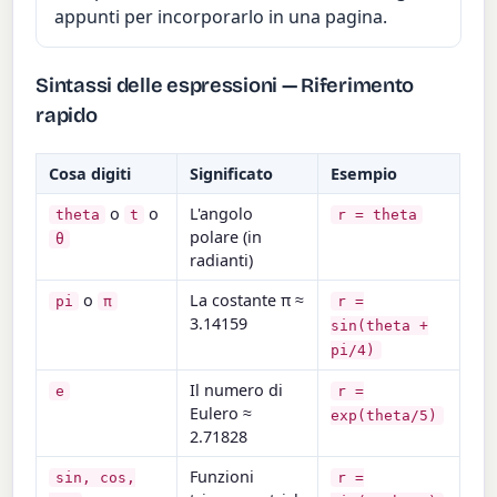
appunti per incorporarlo in una pagina.
Sintassi delle espressioni — Riferimento
rapido
Cosa digiti
Significato
Esempio
o
o
L'angolo
theta
t
r = theta
polare (in
θ
radianti)
o
La costante π ≈
pi
π
r =
3.14159
sin(theta +
pi/4)
Il numero di
e
r =
Eulero ≈
exp(theta/5)
2.71828
Funzioni
sin, cos,
r =