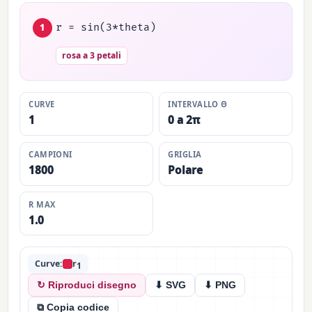
r = sin(3*theta)
1
rosa a 3 petali
CURVE
INTERVALLO Θ
1
0 a 2π
CAMPIONI
GRIGLIA
1800
Polare
R MAX
1.0
Curve:
r
1
↻ Riproduci disegno
⬇ SVG
⬇ PNG
⧉ Copia codice