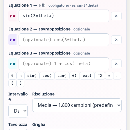
Equazione 1 — r(θ)
obbligatorio · es. sin(3*theta)
r =
×
Equazione 2 — sovrapposizione
opzionale
r =
×
Equazione 3 — sovrapposizione
opzionale
r =
×
θ
π
sin(
cos(
tan(
√(
exp(
^2
×
÷
(
)
Intervallo
Risoluzione
θ
Tavolozza
Griglia