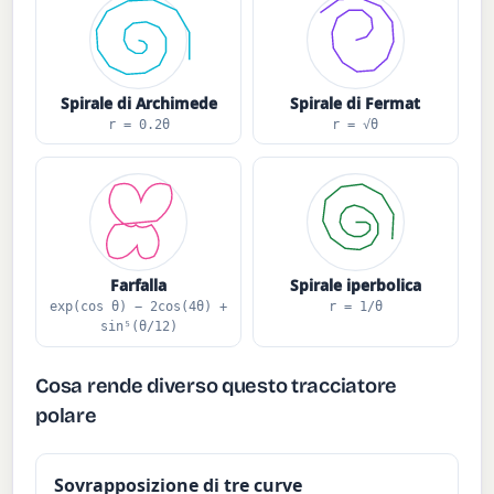
Spirale di Archimede
Spirale di Fermat
r = 0.2θ
r = √θ
Farfalla
Spirale iperbolica
exp(cos θ) − 2cos(4θ) +
r = 1/θ
sin⁵(θ/12)
Cosa rende diverso questo tracciatore
polare
Sovrapposizione di tre curve