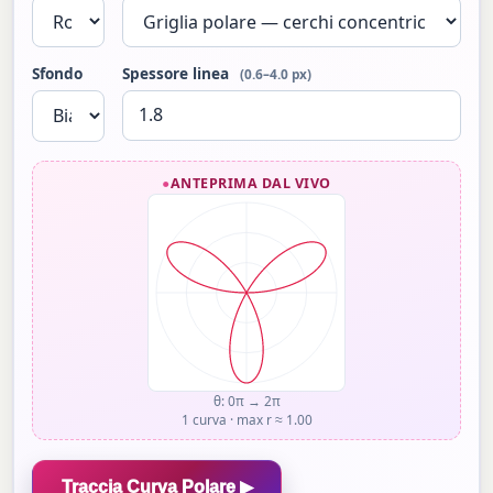
Sfondo
Spessore linea
(0.6–4.0 px)
ANTEPRIMA DAL VIVO
θ: 0π → 2π
1 curva · max r ≈ 1.00
Traccia Curva Polare ▶