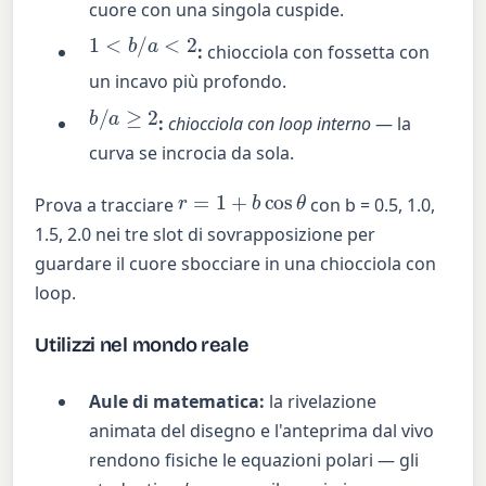
cuore con una singola cuspide.
1
<
b
/
a
<
2
:
chiocciola con fossetta con
un incavo più profondo.
b
/
a
≥
2
:
chiocciola con loop interno
— la
curva se incrocia da sola.
r
=
1
+
b
cos
θ
Prova a tracciare
con b = 0.5, 1.0,
1.5, 2.0 nei tre slot di sovrapposizione per
guardare il cuore sbocciare in una chiocciola con
loop.
Utilizzi nel mondo reale
Aule di matematica:
la rivelazione
animata del disegno e l'anteprima dal vivo
rendono fisiche le equazioni polari — gli