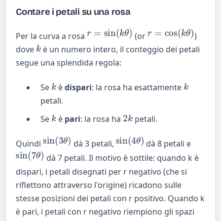
Contare i petali su una rosa
r
=
sin
(
k
θ
)
r
=
cos
(
k
θ
)
Per la curva a rosa
(or
)
k
dove
è un numero intero, il conteggio dei petali
segue una splendida regola:
k
k
Se
è
dispari
: la rosa ha esattamente
petali.
k
2
k
Se
è
pari
: la rosa ha
petali.
sin
(
3
θ
)
sin
(
4
θ
)
Quindi
dà 3 petali,
dà 8 petali e
sin
(
7
θ
)
dà 7 petali. Il motivo è sottile: quando k è
dispari, i petali disegnati per r negativo (che si
riflettono attraverso l'origine) ricadono sulle
stesse posizioni dei petali con r positivo. Quando k
è pari, i petali con r negativo riempiono gli spazi