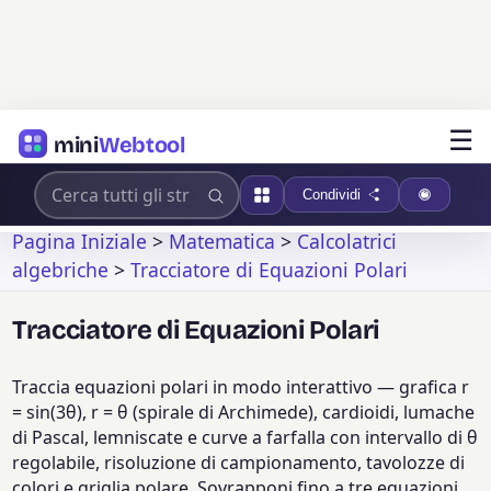
☰
mini
Webtool
Condividi
Pagina Iniziale
>
Matematica
>
Calcolatrici
algebriche
>
Tracciatore di Equazioni Polari
Tracciatore di Equazioni Polari
Traccia equazioni polari in modo interattivo — grafica r
= sin(3θ), r = θ (spirale di Archimede), cardioidi, lumache
di Pascal, lemniscate e curve a farfalla con intervallo di θ
regolabile, risoluzione di campionamento, tavolozze di
colori e griglia polare. Sovrapponi fino a tre equazioni