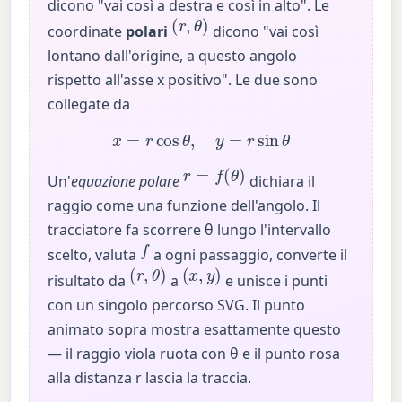
dicono "vai così a destra e così in alto". Le
(
r
,
θ
)
coordinate
polari
dicono "vai così
lontano dall'origine, a questo angolo
rispetto all'asse x positivo". Le due sono
collegate da
x
=
r
cos
θ
,
y
=
r
sin
θ
r
=
f
(
θ
)
Un'
equazione polare
dichiara il
raggio come una funzione dell'angolo. Il
tracciatore fa scorrere θ lungo l'intervallo
f
scelto, valuta
a ogni passaggio, converte il
(
r
,
θ
)
(
x
,
y
)
risultato da
a
e unisce i punti
con un singolo percorso SVG. Il punto
animato sopra mostra esattamente questo
— il raggio viola ruota con θ e il punto rosa
alla distanza r lascia la traccia.