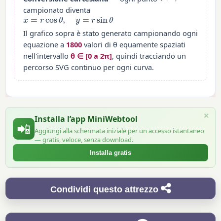
campionato diventa
x
=
r
cos
θ
,
y
=
r
sin
θ
Il grafico sopra è stato generato campionando ogni
equazione a
1800
valori di θ equamente spaziati
nell'intervallo
θ ∈ [0 a 2π]
, quindi tracciando un
percorso SVG continuo per ogni curva.
×
Installa l’app MiniWebtool
📲
Aggiungi alla schermata iniziale per un accesso istantaneo
— gratis, veloce, senza download.
Installa gratis
Condividi questo attrezzo