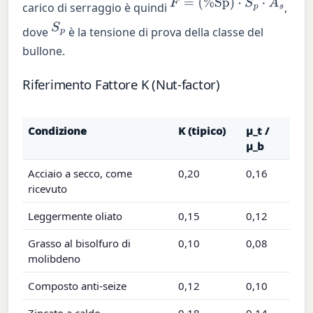
F
=
(
%
Sp
)
⋅
S
p
⋅
A
s
carico di serraggio è quindi
,
S
p
dove
è la tensione di prova della classe del
bullone.
Riferimento Fattore K (Nut-factor)
Condizione
K (tipico)
μ_t /
μ_b
Acciaio a secco, come
0,20
0,16
ricevuto
Leggermente oliato
0,15
0,12
Grasso al bisolfuro di
0,10
0,08
molibdeno
Composto anti-seize
0,12
0,10
Zincato a caldo
0,18
0,14