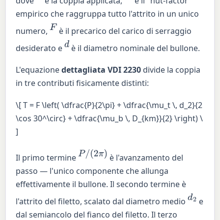
dove
è la coppia applicata,
è il "nut-factor"
empirico che raggruppa tutto l'attrito in un unico
F
numero,
è il precarico del carico di serraggio
d
desiderato e
è il diametro nominale del bullone.
L'equazione
dettagliata VDI 2230
divide la coppia
in tre contributi fisicamente distinti:
\[ T = F \left( \dfrac{P}{2\pi} + \dfrac{\mu_t \, d_2}{2
\cos 30^\circ} + \dfrac{\mu_b \, D_{km}}{2} \right) \
]
P
/
(
2
π
)
Il primo termine
è l'avanzamento del
passo — l'unico componente che allunga
effettivamente il bullone. Il secondo termine è
d
2
l'attrito del filetto, scalato dal diametro medio
e
dal semiancolo del fianco del filetto. Il terzo