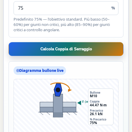
%
Predefinito 75% — l'obiettivo standard. Più basso (50–
60%) per giunti non critici, più alto (85–90%) per giunti
critici a controllo angolare.
Calcola Coppia di Serraggio
Diagramma bullone live
T
Bullone
M10
F (morsa)
Coppia
44.47 N·m
Precarico
26.1 kN
% Precarico
75%