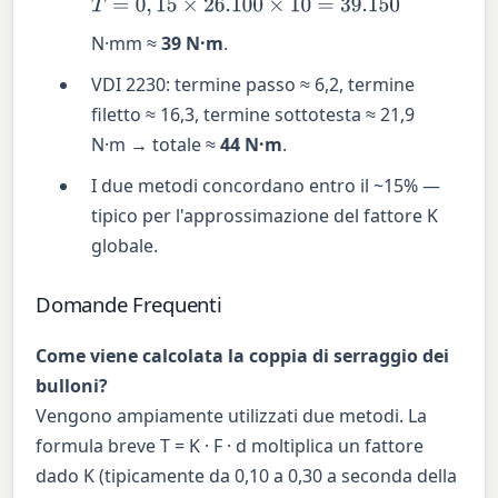
T
=
0
,
15
×
26.100
×
10
=
39.150
N·mm ≈
39 N·m
.
VDI 2230: termine passo ≈ 6,2, termine
filetto ≈ 16,3, termine sottotesta ≈ 21,9
N·m → totale ≈
44 N·m
.
I due metodi concordano entro il ~15% —
tipico per l'approssimazione del fattore K
globale.
Domande Frequenti
Come viene calcolata la coppia di serraggio dei
bulloni?
Vengono ampiamente utilizzati due metodi. La
formula breve T = K · F · d moltiplica un fattore
dado K (tipicamente da 0,10 a 0,30 a seconda della