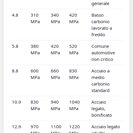
generale
4.8
310
340
420
Basso
MPa
MPa
MPa
carbonio
lavorato a
freddo
5.8
380
420
520
Comune
MPa
MPa
MPa
automotive
non critico
8.8
600
660
830
Acciaio a
MPa
MPa
MPa
medio
carbonio
standard
10.9
830
940
1040
Acciaio
MPa
MPa
MPa
legato,
bonificato
12.9
970
1100
1220
Acciaio legato
MPa
MPa
MPa
ad alta