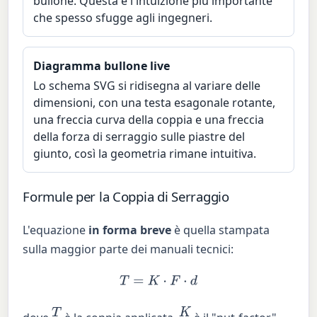
bullone. Questa è l'intuizione più importante
che spesso sfugge agli ingegneri.
Diagramma bullone live
Lo schema SVG si ridisegna al variare delle
dimensioni, con una testa esagonale rotante,
una freccia curva della coppia e una freccia
della forza di serraggio sulle piastre del
giunto, così la geometria rimane intuitiva.
Formule per la Coppia di Serraggio
L'equazione
in forma breve
è quella stampata
sulla maggior parte dei manuali tecnici:
T
=
K
⋅
F
⋅
d
T
K