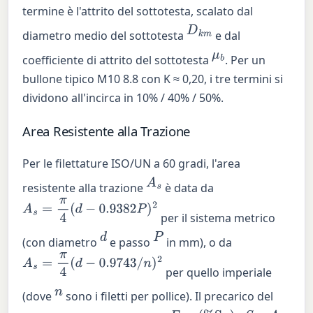
termine è l'attrito del sottotesta, scalato dal
D
k
m
diametro medio del sottotesta
e dal
μ
b
coefficiente di attrito del sottotesta
. Per un
bullone tipico M10 8.8 con K ≈ 0,20, i tre termini si
dividono all'incirca in 10% / 40% / 50%.
Area Resistente alla Trazione
Per le filettature ISO/UN a 60 gradi, l'area
A
s
resistente alla trazione
è data da
A
s
=
π
4
(
d
−
0.9382
P
)
2
per il sistema metrico
d
P
(con diametro
e passo
in mm), o da
A
s
=
π
4
(
d
−
0.9743
/
n
)
2
per quello imperiale
n
(dove
sono i filetti per pollice). Il precarico del