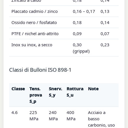
Placcato cadmio / zinco
0,16 – 0,17
0,13
Ossido nero / fosfatato
0,18
0,14
PTFE / nichel anti-attrito
0,09
0,07
Inox su inox, a secco
0,30
0,23
(grippa!)
Classi di Bulloni ISO 898-1
Classe
Tens.
Snerv.
Rottura
Note
prova
S_y
S_u
S_p
4.6
225
240
400
Acciaio a
MPa
MPa
MPa
basso
carbonio, uso