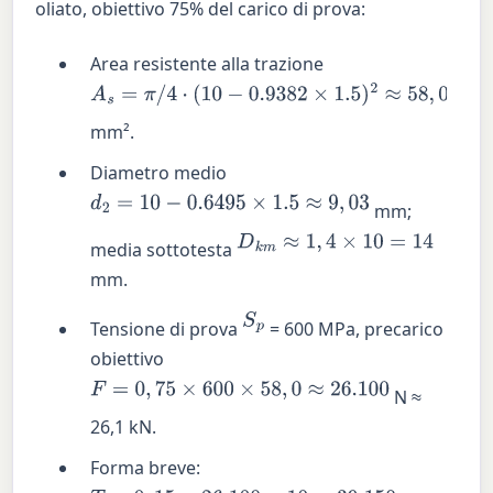
oliato, obiettivo 75% del carico di prova:
Area resistente alla trazione
A
s
=
π
/
4
⋅
(
10
−
0.9382
×
1.5
)
2
≈
58
,
0
mm².
Diametro medio
d
2
=
10
−
0.6495
×
1.5
≈
9
,
03
mm;
D
k
m
≈
1
,
4
×
10
=
14
media sottotesta
mm.
S
p
Tensione di prova
= 600 MPa, precarico
obiettivo
F
=
0
,
75
×
600
×
58
,
0
≈
26.100
N ≈
26,1 kN.
Forma breve: