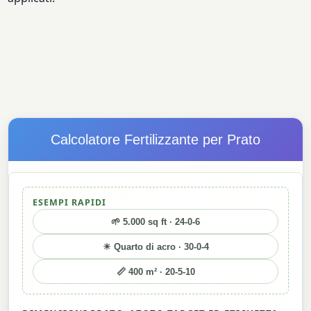
Calcolatore Fertilizzante per Prato
ESEMPI RAPIDI
🌱 5.000 sq ft · 24-0-6
☀ Quarto di acro · 30-0-4
📏 400 m² · 20-5-10