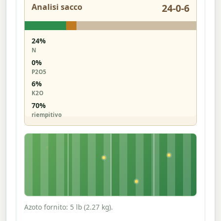
Analisi sacco
24-0-6
24%
N
0%
P2O5
6%
K2O
70%
riempitivo
Azoto fornito: 5 lb (2.27 kg).