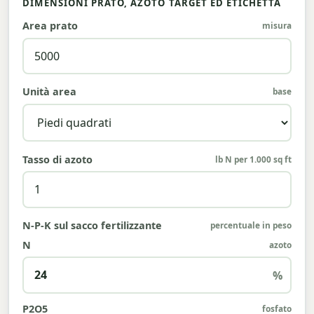
DIMENSIONI PRATO, AZOTO TARGET ED ETICHETTA
Area prato
misura
Unità area
base
Tasso di azoto
lb N per 1.000 sq ft
N-P-K sul sacco fertilizzante
percentuale in peso
N
azoto
%
P2O5
fosfato