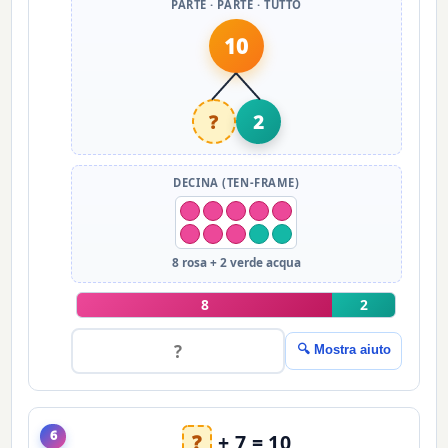
PARTE · PARTE · TUTTO
10
?
2
DECINA (TEN-FRAME)
8 rosa + 2 verde acqua
8
2
🔍 Mostra aiuto
6
?
+ 7 = 10