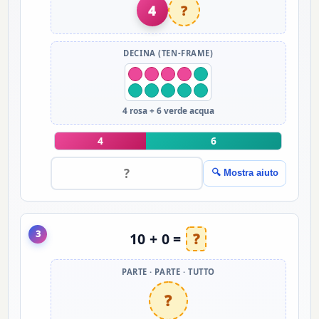
4
?
DECINA (TEN-FRAME)
4 rosa + 6 verde acqua
4
6
🔍 Mostra aiuto
3
10 + 0 =
?
PARTE · PARTE · TUTTO
?