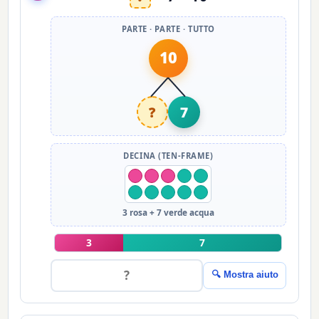
PARTE · PARTE · TUTTO
10
?
7
DECINA (TEN-FRAME)
3 rosa + 7 verde acqua
3
7
🔍 Mostra aiuto