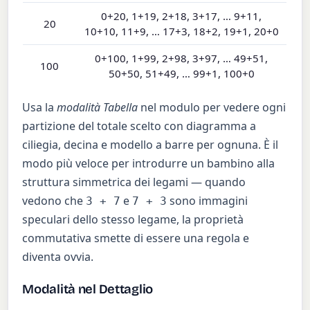
0+20, 1+19, 2+18, 3+17, … 9+11,
20
10+10, 11+9, … 17+3, 18+2, 19+1, 20+0
0+100, 1+99, 2+98, 3+97, … 49+51,
100
50+50, 51+49, … 99+1, 100+0
Usa la
modalità Tabella
nel modulo per vedere ogni
partizione del totale scelto con diagramma a
ciliegia, decina e modello a barre per ognuna. È il
modo più veloce per introdurre un bambino alla
struttura simmetrica dei legami — quando
vedono che
e
sono immagini
3 + 7
7 + 3
speculari dello stesso legame, la proprietà
commutativa smette di essere una regola e
diventa ovvia.
Modalità nel Dettaglio