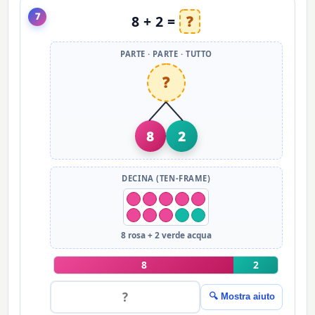
7
8 + 2 =
?
PARTE · PARTE · TUTTO
?
8
2
DECINA (TEN-FRAME)
8 rosa + 2 verde acqua
8
2
🔍 Mostra aiuto