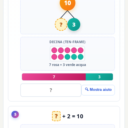
10
?
3
DECINA (TEN-FRAME)
7 rosa + 3 verde acqua
7
3
🔍 Mostra aiuto
5
?
+ 2 = 10