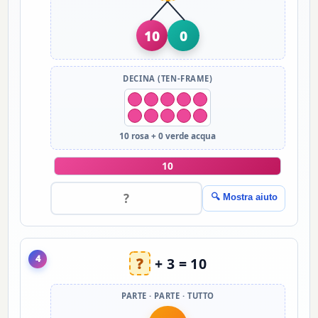
10
0
DECINA (TEN-FRAME)
10 rosa + 0 verde acqua
10
🔍 Mostra aiuto
4
?
+ 3 = 10
PARTE · PARTE · TUTTO