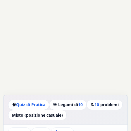
🧠
Quiz di Pratica
🎯 Legami di
10
📝
10
problemi
Misto (posizione casuale)