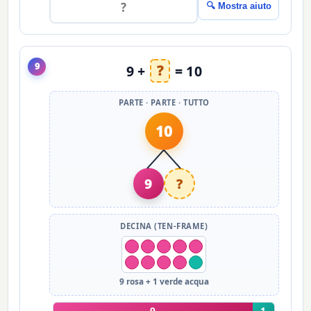
🔍 Mostra aiuto
9
9 +
?
= 10
PARTE · PARTE · TUTTO
10
9
?
DECINA (TEN-FRAME)
9 rosa + 1 verde acqua
9
1