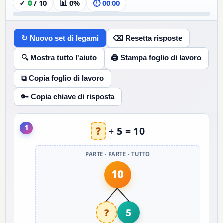
✓
0
/
10
📊
0%
⏱
00:00
↻ Nuovo set di legami
⌫ Resetta risposte
🔍 Mostra tutto l'aiuto
🖨 Stampa foglio di lavoro
⧉ Copia foglio di lavoro
🔑 Copia chiave di risposta
1
?
+ 5 = 10
PARTE · PARTE · TUTTO
10
?
5