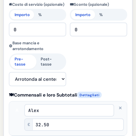
🛎️
Costo di servizio (opzionale)
🎟️
Sconto (opzionale)
Importo
%
Importo
%
Base mancia e
⚙️
arrotondamento
Pre-
Post-
tasse
tasse
🍽️
Commensali e loro Subtotali
Dettagliati
×
A
€