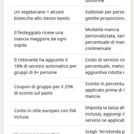
uniforme
Un vegetariano + alcune
Subtotali per persona, 
bistecche allo stesso tavolo
gestite proporzionalme
Modalità mancia
Il festeggiato riceve una
personalizzata, varia la
mancia maggiore da ogni
percentuale di mancia 
ospite
commensale
Il ristorante ha aggiunto il
Costo di servizio come
18% di servizio automatico per
percentuale, mancia
gruppi di 6+ persone
aggiuntiva ridotta o as
Sconto in percentuale 
Coupon di gruppo per il 25%
applicato prima di tasse
di sconto sul pasto
mancia
Imposta la tassa allo 0%
Conto in stile europeo con IVA
inclusa), aggiungi il cos
inclusa
servizio se applicabile
Scegli "Arrotonda per e