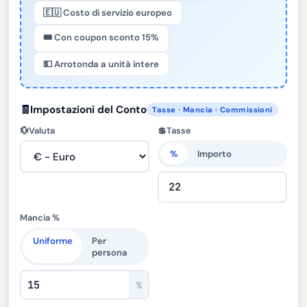
🇪🇺 Costo di servizio europeo
🎟️ Con coupon sconto 15%
💵 Arrotonda a unità intere
🧾
Impostazioni del Conto
Tasse · Mancia · Commissioni
💱
Valuta
💲
Tasse
%
Importo
Mancia %
Uniforme
Per
persona
%