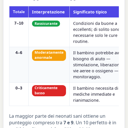
Interpretazione
Significato tipico
Totale
Condizioni da buone a
7–10
Rassicurante
eccellenti; di solito sono
necessarie solo le cure di
routine.
Il bambino potrebbe aver
Moderatamente
4–6
anormale
bisogno di aiuto —
stimolazione, liberazione de
vie aeree o ossigeno — oltre
monitoraggio.
Il bambino necessita di cur
Criticamente
0–3
basso
mediche immediate e
rianimazione.
La maggior parte dei neonati sani ottiene un
punteggio compreso tra
7 e 9
. Un 10 perfetto è in