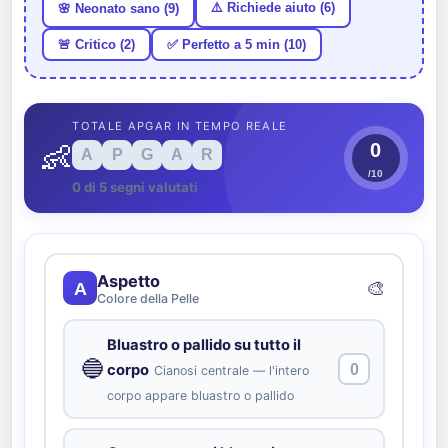
⚠️ Richiede aiuto (6)
🌸 Neonato sano (9)
✅ Perfetto a 5 min (10)
🚨 Critico (2)
TOTALE APGAR IN TEMPO REALE
👶
0
A
P
G
A
R
/10
0 di 5 segni valutati
Aspetto
🎨
A
Colore della Pelle
Bluastro o pallido su tutto il
🔵
corpo
0
Cianosi centrale — l'intero
corpo appare bluastro o pallido