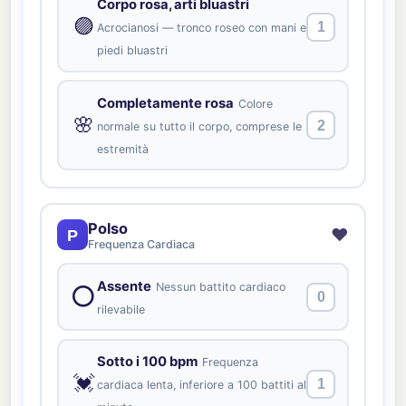
Corpo rosa, arti bluastri
🟣
1
Acrocianosi — tronco roseo con mani e
piedi bluastri
Completamente rosa
Colore
🌸
2
normale su tutto il corpo, comprese le
estremità
Polso
❤️
P
Frequenza Cardiaca
Assente
Nessun battito cardiaco
⭕
0
rilevabile
Sotto i 100 bpm
Frequenza
💓
1
cardiaca lenta, inferiore a 100 battiti al