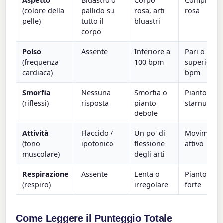
Aspetto
Bluastro o
Corpo
Completam
(colore della
pallido su
rosa, arti
rosa
pelle)
tutto il
bluastri
corpo
Polso
Assente
Inferiore a
Pari o
(frequenza
100 bpm
superiore 
cardiaca)
bpm
Smorfia
Nessuna
Smorfia o
Pianto, tos
(riflessi)
risposta
pianto
starnuto
debole
Attività
Flaccido /
Un po' di
Moviment
(tono
ipotonico
flessione
attivo
muscolare)
degli arti
Respirazione
Assente
Lenta o
Pianto buo
(respiro)
irregolare
forte
Come Leggere il Punteggio Totale