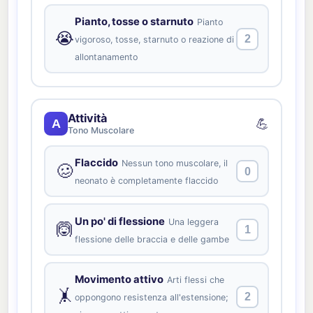
Pianto, tosse o starnuto
Pianto
😭
2
vigoroso, tosse, starnuto o reazione di
allontanamento
Attività
💪
A
Tono Muscolare
Flaccido
Nessun tono muscolare, il
🥴
0
neonato è completamente flaccido
Un po' di flessione
Una leggera
🙆
1
flessione delle braccia e delle gambe
Movimento attivo
Arti flessi che
🤸
2
oppongono resistenza all'estensione;