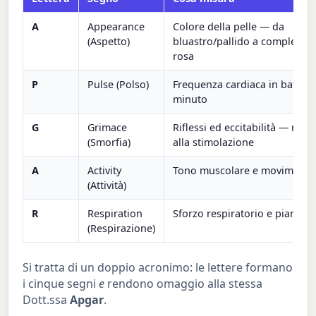
A
Appearance
Colore della pelle — da
(Aspetto)
bluastro/pallido a completam
rosa
P
Pulse (Polso)
Frequenza cardiaca in battiti a
minuto
G
Grimace
Riflessi ed eccitabilità — risp
(Smorfia)
alla stimolazione
A
Activity
Tono muscolare e movimento
(Attività)
R
Respiration
Sforzo respiratorio e pianto
(Respirazione)
Si tratta di un doppio acronimo: le lettere formano
i cinque segni
e
rendono omaggio alla stessa
Dott.ssa
Apgar
.