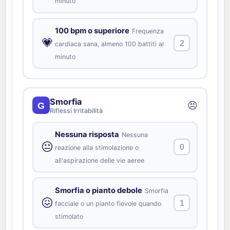
minuto
100 bpm o superiore
Frequenza
💗
2
cardiaca sana, almeno 100 battiti al
minuto
Smorfia
😣
G
Riflessi Irritabilità
Nessuna risposta
Nessuna
😐
0
reazione alla stimolazione o
all'aspirazione delle vie aeree
Smorfia o pianto debole
Smorfia
😖
1
facciale o un pianto fievole quando
stimolato