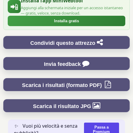
Installa l’app MiniWebtool
📲
Aggiungi alla schermata iniziale per un accesso istantaneo
— gratis, veloce, senza download.
Installa gratis
Condividi questo attrezzo
Invia feedback
Scarica i risultati (formato PDF)
Scarica il risultato JPG
✨
Vuoi più velocità e senza
Passa a
Premium