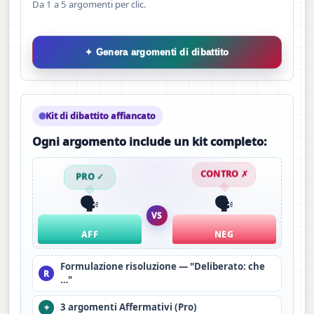
Da 1 a 5 argomenti per clic.
✦ Genera argomenti di dibattito
Kit di dibattito affiancato
Ogni argomento include un kit completo:
PRO ✓
CONTRO ✗
🗣️
🗣️
VS
AFF
NEG
Formulazione risoluzione — "Deliberato: che
R
…"
3 argomenti Affermativi (Pro)
+