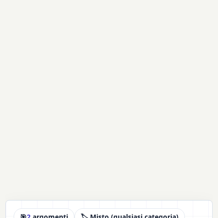
🎯
2
argomenti
🏷️ Misto (qualsiasi categoria)