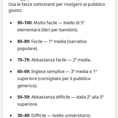
Usa le fasce sottostanti per rivolgerti al pubblico
giusto:
90–100:
Molto facile — livello di 5ª
elementare (libri per bambini).
80–89:
Facile — 1ª media (narrativa
popolare).
70–79:
Abbastanza facile — 2ª media.
60–69:
Inglese semplice — 3ª media o 1ª
superiore (consigliato per il pubblico
generico).
50–59:
Abbastanza difficile — dalla 2ª alla 5ª
superiore.
30–49:
Difficile — livello universitario.