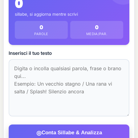
0
sillabe, si aggiorna mentre scrivi
0
0
PAROLE
MEDIA/PAR.
Inserisci il tuo testo
◎
Conta Sillabe & Analizza