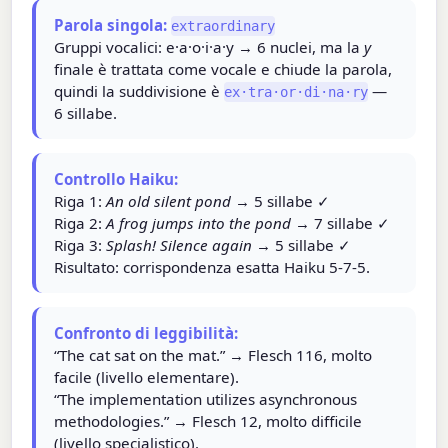
Parola singola:
extraordinary
Gruppi vocalici: e·a·o·i·a·y → 6 nuclei, ma la
y
finale è trattata come vocale e chiude la parola,
quindi la suddivisione è
—
ex·tra·or·di·na·ry
6 sillabe.
Controllo Haiku:
Riga 1:
An old silent pond
→ 5 sillabe ✓
Riga 2:
A frog jumps into the pond
→ 7 sillabe ✓
Riga 3:
Splash! Silence again
→ 5 sillabe ✓
Risultato: corrispondenza esatta Haiku 5-7-5.
Confronto di leggibilità:
“The cat sat on the mat.” → Flesch 116, molto
facile (livello elementare).
“The implementation utilizes asynchronous
methodologies.” → Flesch 12, molto difficile
(livello specialistico).