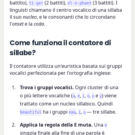
battito),
(2 battiti),
(3 battiti). I
ti·ger
el·e·phant
linguisti chiamano il centro vocalico di una sillaba
il suo
nucleo
, e le consonanti che lo circondano
l'
onset
e la
coda
.
Come funziona il contatore di
sillabe?
Il contatore utilizza un'euristica basata sui gruppi
vocalici perfezionata per l'ortografia inglese:
Trova i gruppi vocalici.
Ogni cluster di una
o più lettere vocaliche (
,
,
,
,
e
) viene
a
e
i
o
u
y
trattato come un nucleo sillabico. Quindi
ha i gruppi
,
,
— tre sillabe.
beautiful
eau
i
u
Applica la regola della E muta.
Una
e
singola finale alla fine di una parola è