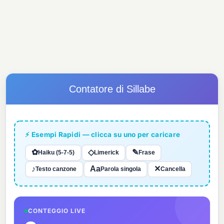
Contatore di Sillabe
⚡ Esempi Rapidi — clicca su uno per caricare
✿
◇
✎
Haiku (5-7-5)
Limerick
Frase
♪
Aa
✕
Testo canzone
Parola singola
Cancella
CONTEGGIO LIVE