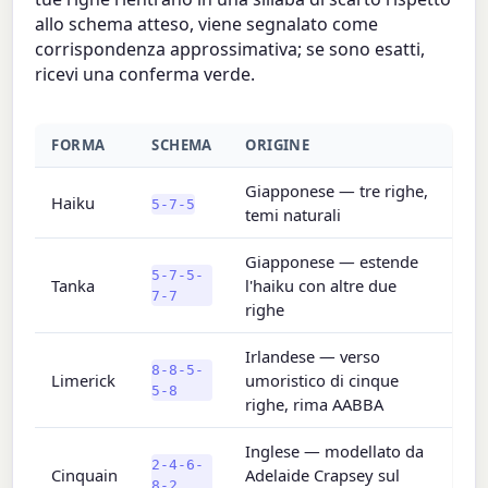
allo schema atteso, viene segnalato come
corrispondenza approssimativa; se sono esatti,
ricevi una conferma verde.
FORMA
SCHEMA
ORIGINE
Giapponese — tre righe,
Haiku
5-7-5
temi naturali
Giapponese — estende
5-7-5-
Tanka
l'haiku con altre due
7-7
righe
Irlandese — verso
8-8-5-
Limerick
umoristico di cinque
5-8
righe, rima AABBA
Inglese — modellato da
2-4-6-
Cinquain
Adelaide Crapsey sul
8-2