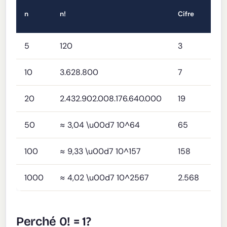
Zer
n
n!
Cifre
Fina
5
120
3
1
10
3.628.800
7
2
20
2.432.902.008.176.640.000
19
4
50
≈ 3,04 \u00d7 10^64
65
12
100
≈ 9,33 \u00d7 10^157
158
24
1000
≈ 4,02 \u00d7 10^2567
2.568
24
Perché 0! = 1?