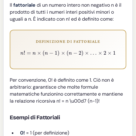
Il
fattoriale
di un numero intero non negativo n è il
prodotto di tutti i numeri interi positivi minori o
uguali a n. È indicato con n! ed è definito come:
DEFINIZIONE DI FATTORIALE
n
!
=
n
×
(
n
−
1
)
×
(
n
−
2
)
×
…
×
2
×
1
Per convenzione, 0! è definito come 1. Ciò non è
arbitrario: garantisce che molte formule
matematiche funzionino correttamente e mantiene
la relazione ricorsiva n! = n \u00d7 (n-1)!
Esempi di Fattoriali
0!
= 1 (per definizione)