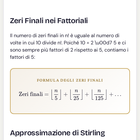
Zeri Finali nei Fattoriali
Il numero di zeri finali in n! è uguale al numero di
volte in cui 10 divide n!. Poiché 10 = 2 \u00d7 5 e ci
sono sempre più fattori di 2 rispetto ai 5, contiamo i
fattori di 5:
FORMULA DEGLI ZERI FINALI
Zeri finali
=
⌊
n
5
⌋
+
⌊
n
25
⌋
+
⌊
n
125
⌋
+
…
Approssimazione di Stirling