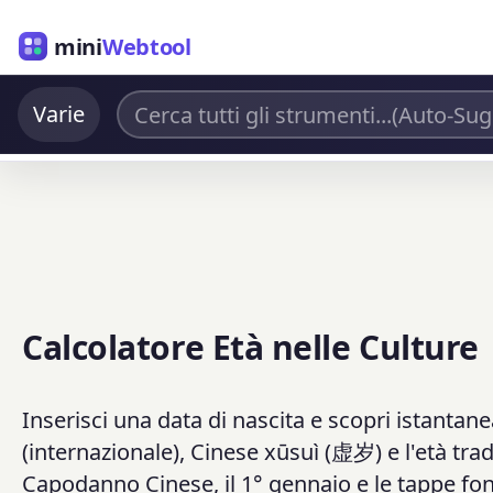
mini
Webtool
Varie
Calcolatore Età nelle Culture
Inserisci una data di nascita e scopri istantane
(internazionale), Cinese xūsuì (虚岁) e l'età t
Capodanno Cinese, il 1° gennaio e le tappe f