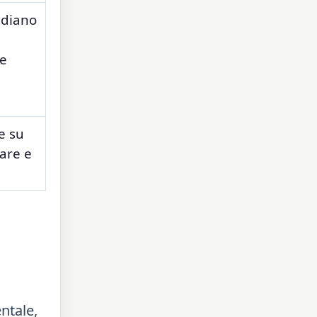
idiano
e
e su
tare e
ntale,