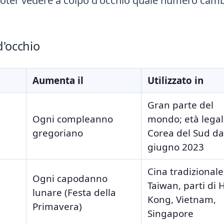
oter vedere a colpo d'occhio quale numero camb
 d'occhio
Aumenta il
Utilizzato in
Gran parte del
Ogni compleanno
mondo; età legal
gregoriano
Corea del Sud da
giugno 2023
Cina tradizionale
Ogni capodanno
Taiwan, parti di
lunare (Festa della
Kong, Vietnam,
Primavera)
Singapore