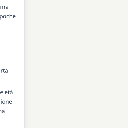
tema
 poche
rta
le età
sione
na