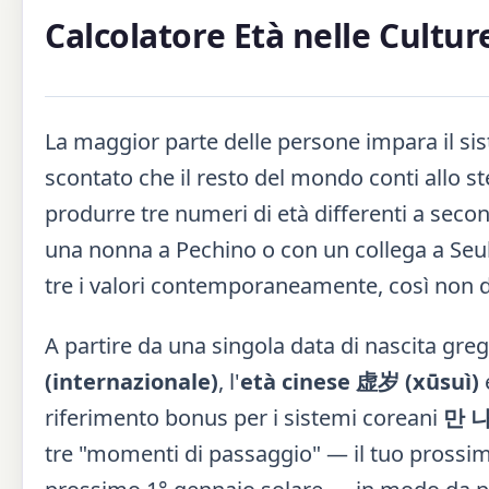
Calcolatore Età nelle Cultur
La maggior parte delle persone impara il sist
scontato che il resto del mondo conti allo s
produrre tre numeri di età differenti a sec
una nonna a Pechino o con un collega a Seu
tre i valori contemporaneamente, così non d
A partire da una singola data di nascita greg
(internazionale)
, l'
età cinese 虚岁 (xūsuì)
e
riferimento bonus per i sistemi coreani
만 나
tre "momenti di passaggio" — il tuo prossi