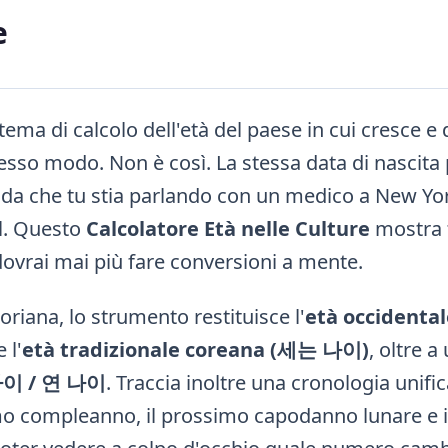
e
ema di calcolo dell'età del paese in cui cresce e 
tesso modo. Non è così. La stessa data di nascita
onda che tu stia parlando con un medico a New Yo
l. Questo
Calcolatore Età nelle Culture
mostra t
ovrai mai più fare conversioni a mente.
oriana, lo strumento restituisce l'
età occidental
 l'
età tradizionale coreana (세는 나이)
, oltre a
이 / 연 나이
. Traccia inoltre una cronologia unific
mo compleanno, il prossimo capodanno lunare e i