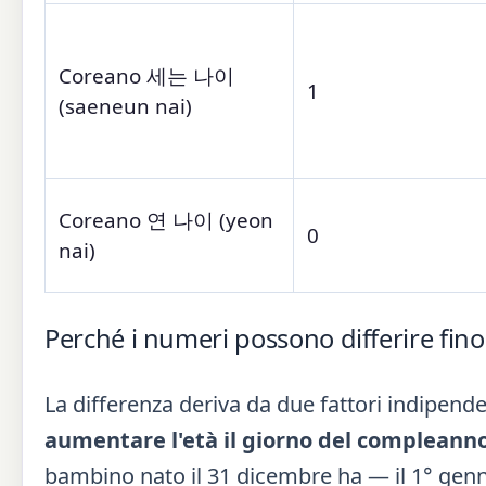
Coreano 세는 나이
1
(saeneun nai)
Coreano 연 나이 (yeon
0
nai)
Perché i numeri possono differire fino
La differenza deriva da due fattori indipende
aumentare l'età il giorno del compleanno 
bambino nato il 31 dicembre ha — il 1° genn