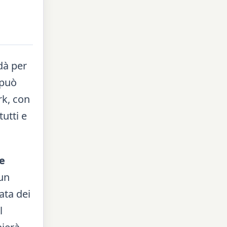
dà per
 può
rk, con
utti e
e
 un
ata dei
l