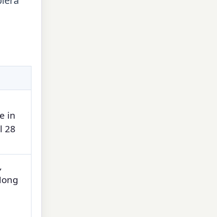
ierà
e in
l 28
,
 Hong