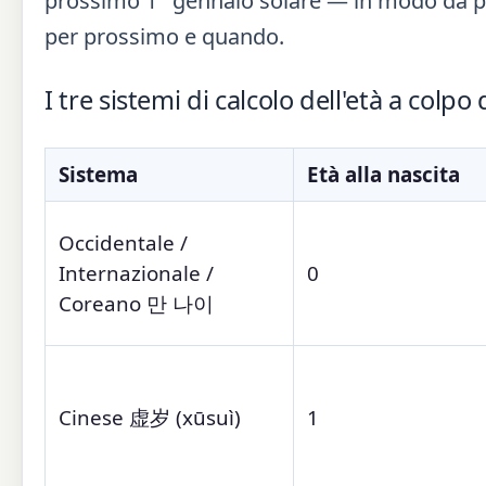
prossimo 1° gennaio solare — in modo da p
per prossimo e quando.
I tre sistemi di calcolo dell'età a colpo
Sistema
Età alla nascita
Occidentale /
Internazionale /
0
Coreano 만 나이
Cinese 虚岁 (xūsuì)
1