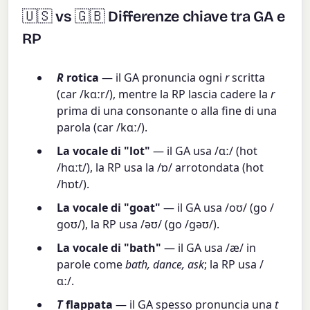
🇺🇸 vs 🇬🇧 Differenze chiave tra GA e
RP
R
rotica
— il GA pronuncia ogni
r
scritta
(car /kɑːr/), mentre la RP lascia cadere la
r
prima di una consonante o alla fine di una
parola (car /kɑː/).
La vocale di "lot"
— il GA usa /ɑː/ (hot
/hɑːt/), la RP usa la /ɒ/ arrotondata (hot
/hɒt/).
La vocale di "goat"
— il GA usa /oʊ/ (go /
ɡoʊ/), la RP usa /əʊ/ (go /ɡəʊ/).
La vocale di "bath"
— il GA usa /æ/ in
parole come
bath, dance, ask
; la RP usa /
ɑː/.
T
flappata
— il GA spesso pronuncia una
t