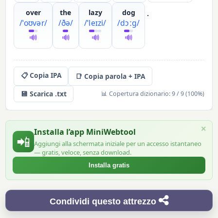
over
the
lazy
dog
.
/ˈoʊvər/
/ðə/
/ˈleɪzi/
/dɔːɡ/
🔊
🔊
🔊
🔊
📋 Copia IPA
📑 Copia parola + IPA
💾 Scarica .txt
📊 Copertura dizionario: 9 / 9 (100%)
×
Installa l’app MiniWebtool
📲
Aggiungi alla schermata iniziale per un accesso istantaneo
— gratis, veloce, senza download.
Installa gratis
Condividi questo attrezzo