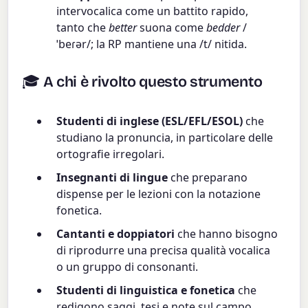
intervocalica come un battito rapido,
tanto che
better
suona come
bedder
/
ˈbeɾər/; la RP mantiene una /t/ nitida.
🎓 A chi è rivolto questo strumento
Studenti di inglese (ESL/EFL/ESOL)
che
studiano la pronuncia, in particolare delle
ortografie irregolari.
Insegnanti di lingue
che preparano
dispense per le lezioni con la notazione
fonetica.
Cantanti e doppiatori
che hanno bisogno
di riprodurre una precisa qualità vocalica
o un gruppo di consonanti.
Studenti di linguistica e fonetica
che
redigono saggi, tesi e note sul campo.