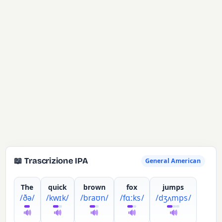
📖 Trascrizione IPA
General American
The
quick
brown
fox
jumps
/ðə/
/kwɪk/
/braʊn/
/fɑːks/
/dʒʌmps/
🔊
🔊
🔊
🔊
🔊