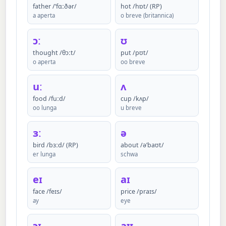
father /ˈfɑːðər/
hot /hɒt/ (RP)
a aperta
o breve (britannica)
ɔː
ʊ
thought /θɔːt/
put /pʊt/
o aperta
oo breve
uː
ʌ
food /fuːd/
cup /kʌp/
oo lunga
u breve
ɜː
ə
bird /bɜːd/ (RP)
about /əˈbaʊt/
er lunga
schwa
eɪ
aɪ
face /feɪs/
price /praɪs/
ay
eye
ɔɪ
aʊ