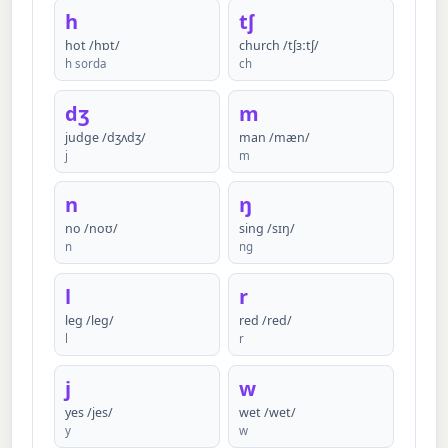
h
tʃ
hot /hɒt/
church /tʃɜːtʃ/
h sorda
ch
dʒ
m
judge /dʒʌdʒ/
man /mæn/
j
m
n
ŋ
no /noʊ/
sing /sɪŋ/
n
ng
l
r
leg /leɡ/
red /red/
l
r
j
w
yes /jes/
wet /wet/
y
w