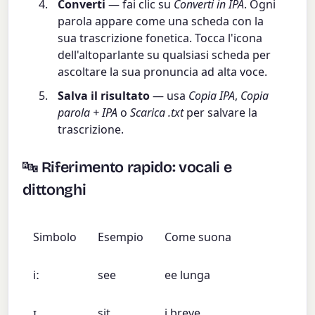
Converti
— fai clic su
Converti in IPA
. Ogni
parola appare come una scheda con la
sua trascrizione fonetica. Tocca l'icona
dell'altoparlante su qualsiasi scheda per
ascoltare la sua pronuncia ad alta voce.
Salva il risultato
— usa
Copia IPA
,
Copia
parola + IPA
o
Scarica .txt
per salvare la
trascrizione.
🔤 Riferimento rapido: vocali e
dittonghi
Simbolo
Esempio
Come suona
iː
see
ee lunga
ɪ
sit
i breve