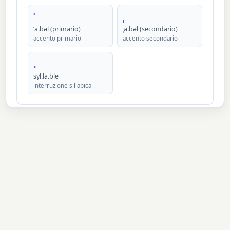
ˈ
ˌ
ˈa.bəl (primario)
ˌa.bəl (secondario)
accento primario
accento secondario
.
syl.la.ble
interruzione sillabica