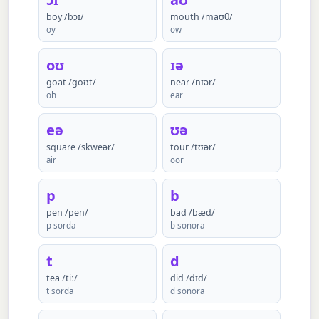
boy /bɔɪ/
mouth /maʊθ/
oy
ow
oʊ
ɪə
goat /ɡoʊt/
near /nɪər/
oh
ear
eə
ʊə
square /skweər/
tour /tʊər/
air
oor
p
b
pen /pen/
bad /bæd/
p sorda
b sonora
t
d
tea /tiː/
did /dɪd/
t sorda
d sonora