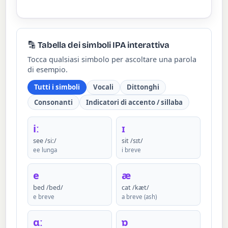
🔡 Tabella dei simboli IPA interattiva
Tocca qualsiasi simbolo per ascoltare una parola
di esempio.
Tutti i simboli
Vocali
Dittonghi
Consonanti
Indicatori di accento / sillaba
iː
ɪ
see /siː/
sit /sɪt/
ee lunga
i breve
e
æ
bed /bed/
cat /kæt/
e breve
a breve (ash)
ɑː
ɒ