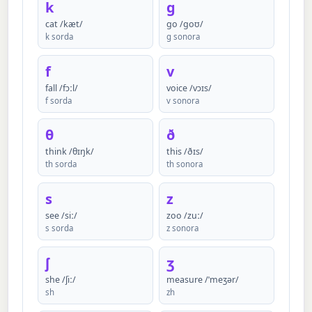
k
ɡ
cat /kæt/
go /ɡoʊ/
k sorda
g sonora
f
v
fall /fɔːl/
voice /vɔɪs/
f sorda
v sonora
θ
ð
think /θɪŋk/
this /ðɪs/
th sorda
th sonora
s
z
see /siː/
zoo /zuː/
s sorda
z sonora
ʃ
ʒ
she /ʃiː/
measure /ˈmeʒər/
sh
zh