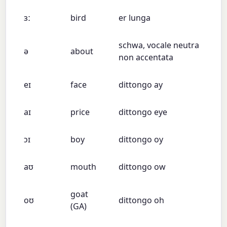
ɜː
bird
er lunga
schwa, vocale neutra
ə
about
non accentata
eɪ
face
dittongo ay
aɪ
price
dittongo eye
ɔɪ
boy
dittongo oy
aʊ
mouth
dittongo ow
goat
oʊ
dittongo oh
(GA)