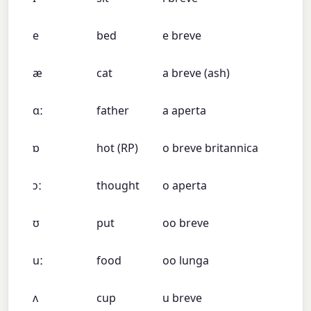
e
bed
e breve
æ
cat
a breve (ash)
ɑː
father
a aperta
ɒ
hot (RP)
o breve britannica
ɔː
thought
o aperta
ʊ
put
oo breve
uː
food
oo lunga
ʌ
cup
u breve