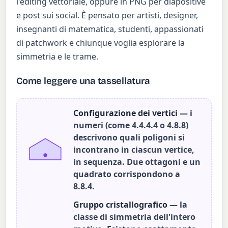
l'editing vettoriale, oppure in PNG per diapositive
e post sui social. È pensato per artisti, designer,
insegnanti di matematica, studenti, appassionati
di patchwork e chiunque voglia esplorare la
simmetria e le trame.
Come leggere una tassellatura
Configurazione dei vertici
— i
numeri (come 4.4.4.4 o 4.8.8)
descrivono quali poligoni si
incontrano in ciascun vertice,
in sequenza. Due ottagoni e un
quadrato corrispondono a
8.8.4.
Gruppo cristallografico
— la
classe di simmetria dell'intero