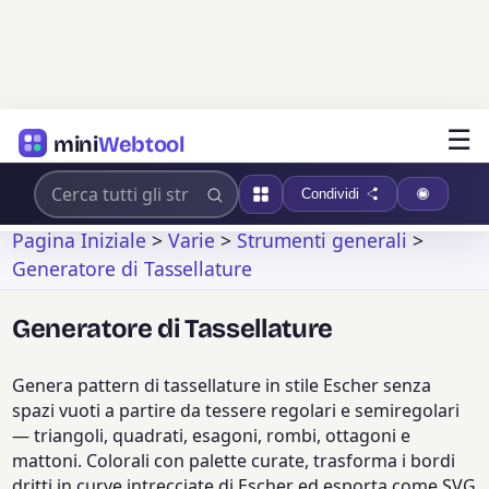
☰
mini
Webtool
Condividi
Pagina Iniziale
>
Varie
>
Strumenti generali
>
Generatore di Tassellature
Generatore di Tassellature
Genera pattern di tassellature in stile Escher senza
spazi vuoti a partire da tessere regolari e semiregolari
— triangoli, quadrati, esagoni, rombi, ottagoni e
mattoni. Colorali con palette curate, trasforma i bordi
dritti in curve intrecciate di Escher ed esporta come SVG