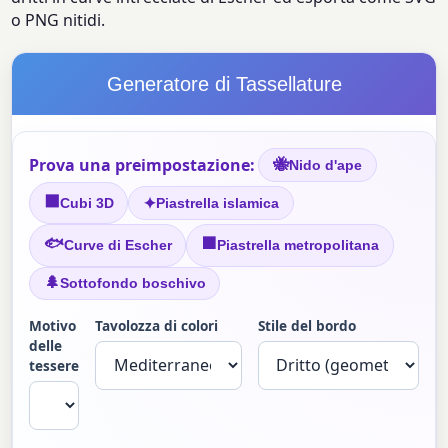
o PNG nitidi.
Generatore di Tassellature
Prova una preimpostazione:
🐝
Nido d'ape
⬛
✦
Cubi 3D
Piastrella islamica
🐟
🟫
Curve di Escher
Piastrella metropolitana
🌲
Sottofondo boschivo
Motivo
Tavolozza di colori
Stile del bordo
delle
tessere