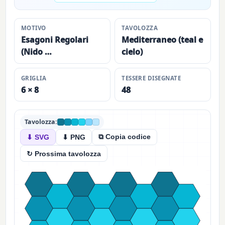
MOTIVO
TAVOLOZZA
Esagoni Regolari
Mediterraneo (teal e
(Nido …
cielo)
GRIGLIA
TESSERE DISEGNATE
6 × 8
48
Tavolozza:
⧉ Copia codice
⬇ SVG
⬇ PNG
↻ Prossima tavolozza