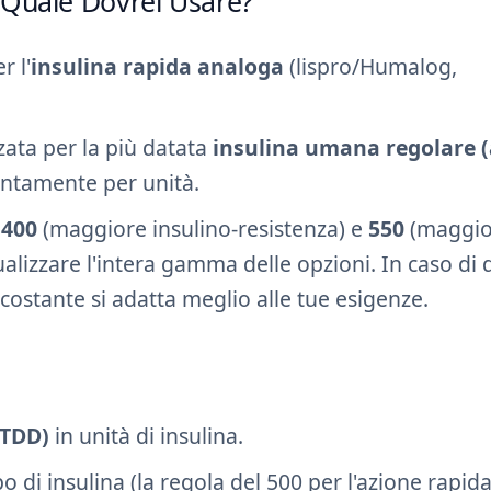
 Quale Dovrei Usare?
r l'
insulina rapida analoga
(lispro/Humalog,
zata per la più datata
insulina umana regolare (
lentamente per unità.
i
400
(maggiore insulino-resistenza) e
550
(maggio
ualizzare l'intera gamma delle opzioni. In caso di 
costante si adatta meglio alle tue esigenze.
(TDD)
in unità di insulina.
o di insulina (la regola del 500 per l'azione rapida