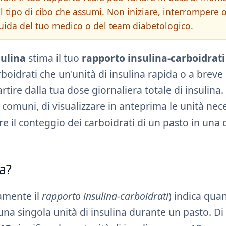
e al tipo di cibo che assumi. Non iniziare, interrompere 
guida del tuo medico o del team diabetologico.
sulina
stima il tuo
rapporto insulina-carboidrati
oidrati che un'unità di insulina rapida o a breve
tire dalla tua dose giornaliera totale di insulina.
 comuni, di visualizzare in anteprima le unità nec
mare il conteggio dei carboidrati di un pasto in una
na?
amente il
rapporto insulina-carboidrati
) indica quan
na singola unità di insulina durante un pasto. Di 