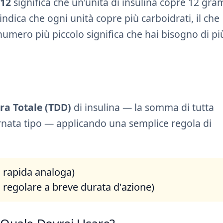
 12
significa che un'unità di insulina copre 12 gra
dica che ogni unità copre più carboidrati, il che
n numero più piccolo significa che hai bisogno di pi
ra Totale (TDD)
di insulina — la somma di tutta
giornata tipo — applicando una semplice regola di
 rapida analoga)
 regolare a breve durata d'azione)