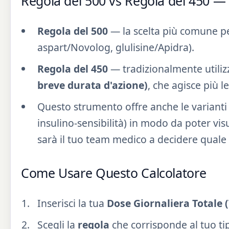
Regola del 500 vs Regola del 450 —
Regola del 500
— la scelta più comune pe
aspart/Novolog, glulisine/Apidra).
Regola del 450
— tradizionalmente utiliz
breve durata d'azione)
, che agisce più 
Questo strumento offre anche le variant
insulino-sensibilità) in modo da poter vis
sarà il tuo team medico a decidere quale 
Come Usare Questo Calcolatore
Inserisci la tua
Dose Giornaliera Totale 
Scegli la
regola
che corrisponde al tuo tip