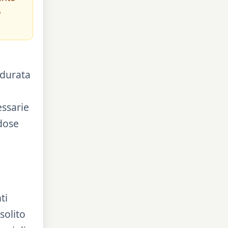
o
 durata
essarie
 dose
ti
solito