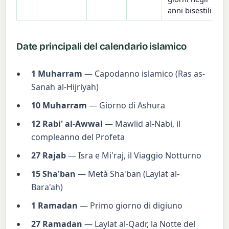
anni bisestili
Date principali del calendario islamico
1 Muharram
— Capodanno islamico (Ras as-
Sanah al-Hijriyah)
10 Muharram
— Giorno di Ashura
12 Rabi' al-Awwal
— Mawlid al-Nabi, il
compleanno del Profeta
27 Rajab
— Isra e Mi'raj, il Viaggio Notturno
15 Sha'ban
— Metà Sha'ban (Laylat al-
Bara'ah)
1 Ramadan
— Primo giorno di digiuno
27 Ramadan
— Laylat al-Qadr, la Notte del