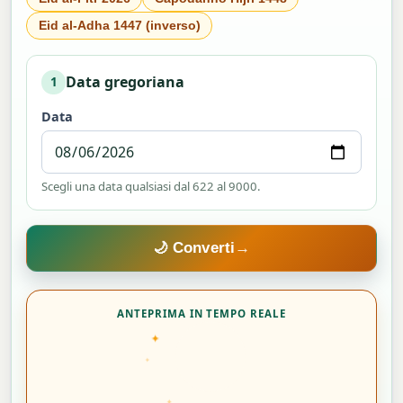
Eid al-Adha 1447 (inverso)
Data gregoriana
1
Data
Scegli una data qualsiasi dal 622 al 9000.
🌙 Converti
→
ANTEPRIMA IN TEMPO REALE
✦
✦
✦