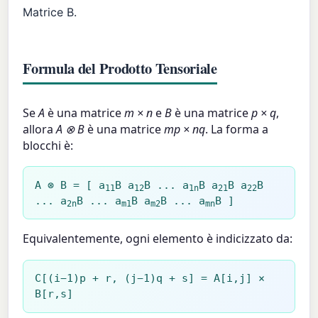
Matrice B.
Formula del Prodotto Tensoriale
Se
A
è una matrice
m × n
e
B
è una matrice
p × q
,
allora
A ⊗ B
è una matrice
mp × nq
. La forma a
blocchi è:
A ⊗ B = [ a
B a
B ... a
B a
B a
B
11
12
1n
21
22
... a
B ... a
B a
B ... a
B ]
2n
m1
m2
mn
Equivalentemente, ogni elemento è indicizzato da:
C[(i−1)p + r, (j−1)q + s] = A[i,j] ×
B[r,s]