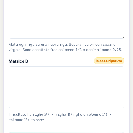
Metti ogni riga su una nuova riga. Separa i valori con spazi o
virgole. Sono accettate frazioni come
1/3
e decimali come
0.25
.
Matrice B
blocco ripetuto
Il risultato ha
righe(A) × righe(B)
righe e
colonne(A) ×
colonne(B)
colonne.