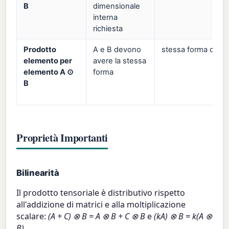
B
dimensionale
interna
richiesta
Prodotto
A e B devono
stessa forma di A 
elemento per
avere la stessa
elemento A ⊙
forma
B
Proprietà Importanti
Bilinearità
Il prodotto tensoriale è distributivo rispetto
all'addizione di matrici e alla moltiplicazione
scalare:
(A + C) ⊗ B = A ⊗ B + C ⊗ B
e
(kA) ⊗ B = k(A ⊗
B)
.