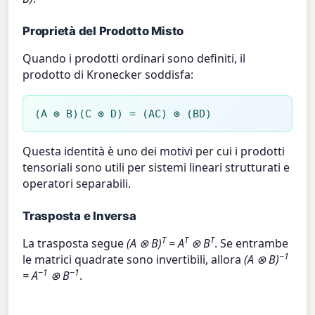
Proprietà del Prodotto Misto
Quando i prodotti ordinari sono definiti, il
prodotto di Kronecker soddisfa:
(A ⊗ B)(C ⊗ D) = (AC) ⊗ (BD)
Questa identità è uno dei motivi per cui i prodotti
tensoriali sono utili per sistemi lineari strutturati e
operatori separabili.
Trasposta e Inversa
T
T
T
La trasposta segue
(A ⊗ B)
= A
⊗ B
. Se entrambe
−1
le matrici quadrate sono invertibili, allora
(A ⊗ B)
−1
−1
= A
⊗ B
.