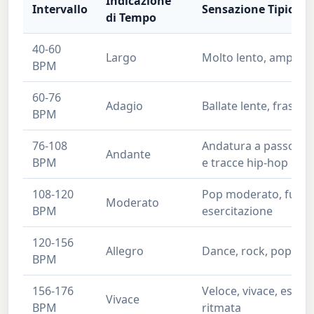
Indicazione
Intervallo
Sensazione Tipica
di Tempo
40-60
Largo
Molto lento, ampio,
BPM
60-76
Adagio
Ballate lente, frasegg
BPM
76-108
Andatura a passo, mo
Andante
BPM
e tracce hip-hop
108-120
Pop moderato, funk, 
Moderato
BPM
esercitazione
120-156
Allegro
Dance, rock, pop ene
BPM
156-176
Veloce, vivace, esecu
Vivace
BPM
ritmata