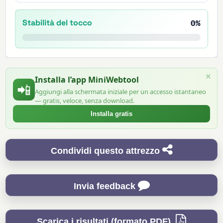
Stabilità del tocco
0%
×
Installa l’app MiniWebtool
📲
Aggiungi alla schermata iniziale per un accesso istantaneo
— gratis, veloce, senza download.
Installa gratis
Condividi questo attrezzo
Invia feedback
Scarica i risultati (formato PDF)