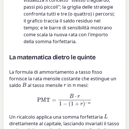
visualizza il concetto "stesso traguardo,
passi più piccoli"; la griglia delle strategie
confronta tutti e tre (o quattro) i percorsi;
il grafico traccia il saldo residuo nel
tempo; e le barre di sensibilità mostrano
come scala la nuova rata con l'importo
della somma forfettaria.
La matematica dietro le quinte
La formula di ammortamento a tasso fisso
fornisce la rata mensile costante che estingue un
B
r
n
saldo
al tasso mensile
in
mesi:
PMT
=
B
⋅
r
1
−
(
1
+
r
)
−
n
L
Un ricalcolo applica una somma forfettaria
direttamente al capitale, lasciando invariati il tasso