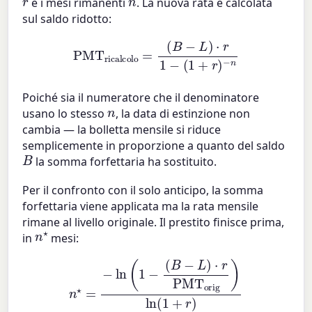
r
n
e i mesi rimanenti
. La nuova rata è calcolata
sul saldo ridotto:
(
B
PMT
−
L
)
⋅
ricalcolo
r
1
−
(
1
+
r
)
−
=
n
Poiché sia il numeratore che il denominatore
n
usano lo stesso
, la data di estinzione non
cambia — la bolletta mensile si riduce
semplicemente in proporzione a quanto del saldo
B
la somma forfettaria ha sostituito.
Per il confronto con il solo anticipo, la somma
forfettaria viene applicata ma la rata mensile
rimane al livello originale. Il prestito finisce prima,
n
⋆
in
mesi:
(
B
−
L
)
⋅
r
n
PMT
⋆
=
−
orig
ln
(
1
−
)
ln
(
1
+
r
)