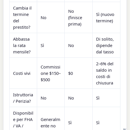
Cambia il
No
termine
Sì (nuovo
No
(finisce
del
termine)
prima)
prestito?
Abbassa
Di solito,
la rata
Sì
No
dipende
mensile?
dal tasso
2–6% del
Commissi
saldo in
Costi vivi
one $150–
$0
costi di
$500
chiusura
Istruttoria
No
No
Sì
/ Perizia?
Disponibil
e per FHA
Generalm
Sì
Sì
/ VA /
ente no
%
%