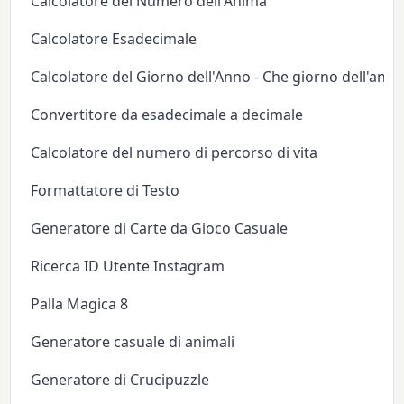
Calcolatore del Numero dell'Anima
Calcolatore Esadecimale
Calcolatore del Giorno dell'Anno - Che giorno dell'anno
Convertitore da esadecimale a decimale
Calcolatore del numero di percorso di vita
Formattatore di Testo
Generatore di Carte da Gioco Casuale
Ricerca ID Utente Instagram
Palla Magica 8
Generatore casuale di animali
Generatore di Crucipuzzle