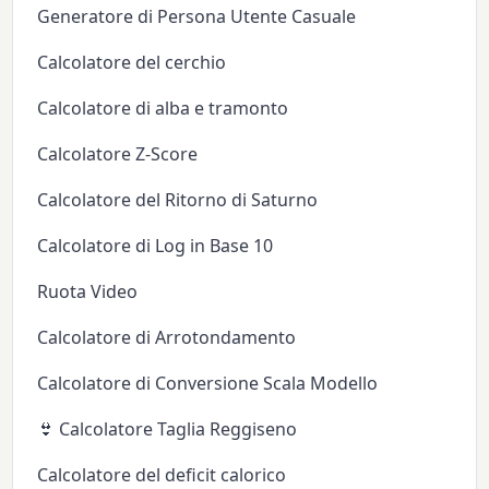
Generatore di Persona Utente Casuale
Calcolatore del cerchio
Calcolatore di alba e tramonto
Calcolatore Z-Score
Calcolatore del Ritorno di Saturno
Calcolatore di Log in Base 10
Ruota Video
Calcolatore di Arrotondamento
Calcolatore di Conversione Scala Modello
👙 Calcolatore Taglia Reggiseno
Calcolatore del deficit calorico