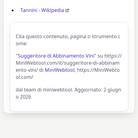
Tannini - Wikipedia
Cita questo contenuto, pagina o strumento c
ome:
"Suggeritore di Abbinamento Vini"
su https://
MiniWebtool.com/it/suggeritore-di-abbinam
ento-vini/ di
MiniWebtool
, https://MiniWebto
ol.com/
dal team di miniwebtool. Aggiornato: 2 giugn
o 2026