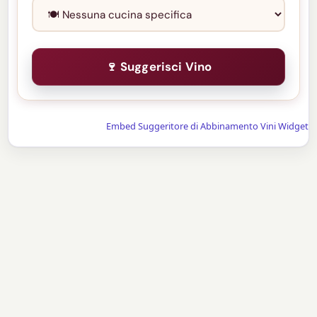
🍷 Suggerisci Vino
Embed Suggeritore di Abbinamento Vini Widget