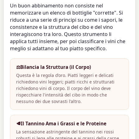
Un buon abbinamento non consiste nel
memorizzare un elenco di bottiglie "corrette". Si
riduce a una serie di principi su come i sapori, le
consistenze e la struttura del cibo e del vino
interagiscono tra loro. Questo strumento li
applica tutti insieme, per poi classificare i vini che
meglio si adattano al tuo piatto specifico.
⚖️
Bilancia la Struttura (il Corpo)
Questa è la regola d'oro. Piatti leggeri e delicati
richiedono vini leggeri; piatti ricchi e strutturati
richiedono vini di corpo. Il corpo del vino deve
rispecchiare l'intensità del cibo in modo che
nessuno dei due sovrasti l'altro.
🥩
Il Tannino Ama i Grassi e le Proteine
La sensazione astringente del tannino nei rossi
robusti si lega alle proteine e ai grassi della carne