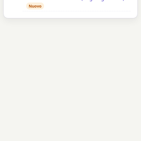
Nuovo