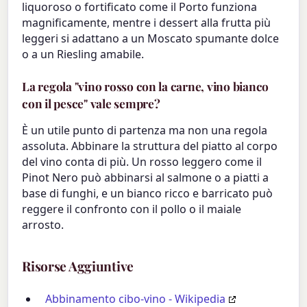
liquoroso o fortificato come il Porto funziona
magnificamente, mentre i dessert alla frutta più
leggeri si adattano a un Moscato spumante dolce
o a un Riesling amabile.
La regola "vino rosso con la carne, vino bianco
con il pesce" vale sempre?
È un utile punto di partenza ma non una regola
assoluta. Abbinare la struttura del piatto al corpo
del vino conta di più. Un rosso leggero come il
Pinot Nero può abbinarsi al salmone o a piatti a
base di funghi, e un bianco ricco e barricato può
reggere il confronto con il pollo o il maiale
arrosto.
Risorse Aggiuntive
Abbinamento cibo-vino - Wikipedia