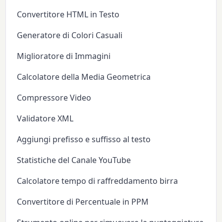
Convertitore HTML in Testo
Generatore di Colori Casuali
Miglioratore di Immagini
Calcolatore della Media Geometrica
Compressore Video
Validatore XML
Aggiungi prefisso e suffisso al testo
Statistiche del Canale YouTube
Calcolatore tempo di raffreddamento birra
Convertitore di Percentuale in PPM