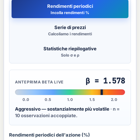
Rendimenti periodici
Incolla rendimenti %
Serie di prezzi
Calcoliamo i rendimenti
Statistiche riepilogative
Solo σ e ρ
β = 1.578
ANTEPRIMA BETA LIVE
0.0
0.5
1.0
1.5
2.0
Aggressivo — sostanzialmente più volatile
· n =
10
osservazioni accoppiate.
Rendimenti periodici dell'azione (%)