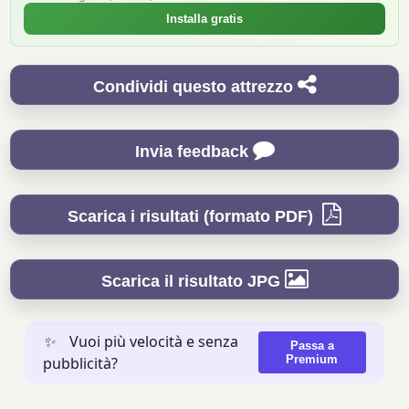
Installa gratis
Condividi questo attrezzo
Invia feedback
Scarica i risultati (formato PDF)
Scarica il risultato JPG
✨
Vuoi più velocità e senza
Passa a
Premium
pubblicità?