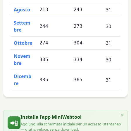
Agosto
31
213
243
Settem
30
244
273
bre
Ottobre
31
274
304
Novem
30
305
334
bre
Dicemb
31
335
365
re
×
Installa l’app MiniWebtool
📲
Aggiungi alla schermata iniziale per un accesso istantaneo
— gratis, veloce, senza download.