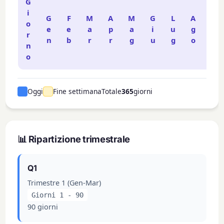
G
i
G
F
M
A
M
G
L
A
S
o
e
e
a
p
a
i
u
g
e
r
n
b
r
r
g
u
g
o
t
n
o
Oggi
Fine settimana
Totale
365
giorni
📊 Ripartizione trimestrale
Q1
Trimestre 1 (Gen-Mar)
Giorni 1 - 90
90 giorni