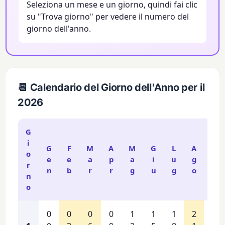
Seleziona un mese e un giorno, quindi fai clic
su "Trova giorno" per vedere il numero del
giorno dell'anno.
📆 Calendario del Giorno dell'Anno per il
2026
G
i
G
F
M
A
M
G
L
A
S
o
e
e
a
p
a
i
u
g
e
r
n
b
r
r
g
u
g
o
t
n
o
0
0
0
0
1
1
1
2
2