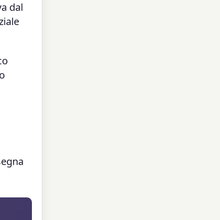
va dal
ziale
co
uo
segna