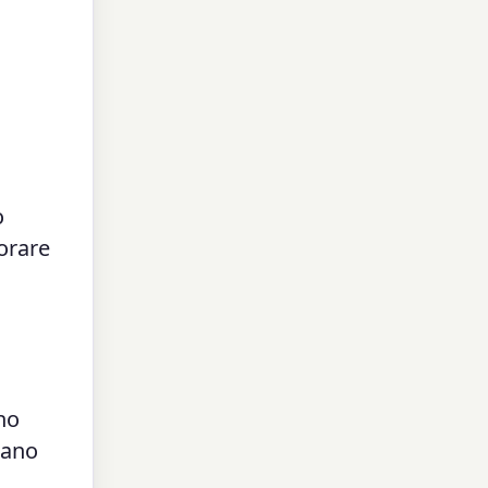
o
orare
no
rtano