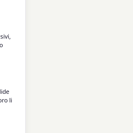
ivi,
ro
lide
ro li