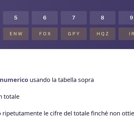
5
6
7
8
9
E N W
F O X
G P Y
H Q Z
I 
e numerico
usando la tabella sopra
 totale
petutamente le cifre del totale finché non ottie