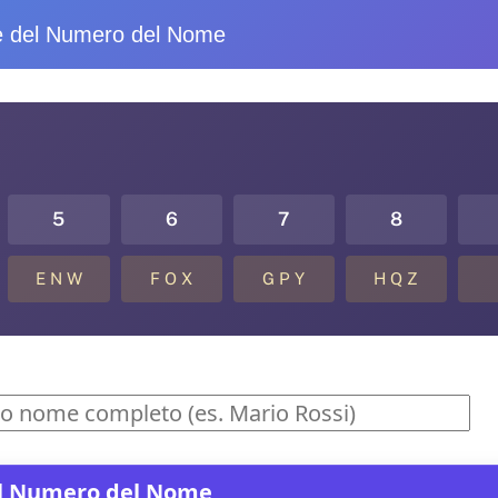
e del Numero del Nome
5
6
7
8
E N W
F O X
G P Y
H Q Z