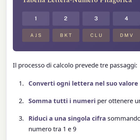
Tabella Lettera-Numero Pitagorica
1
2
3
4
A J S
B K T
C L U
D M V
Il processo di calcolo prevede tre passaggi:
Converti ogni lettera nel suo valor
Somma tutti i numeri
per ottenere un
Riduci a una singola cifra
sommando ri
numero tra 1 e 9