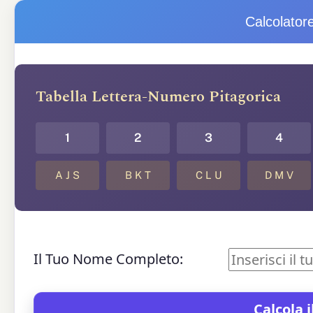
Calcolator
Tabella Lettera-Numero Pitagorica
1
2
3
4
A J S
B K T
C L U
D M V
Il Tuo Nome Completo: