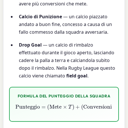
avere più conversioni che mete.
Calcio di Punizione
— un calcio piazzato
andato a buon fine, concesso a causa di un
fallo commesso dalla squadra avversaria.
Drop Goal
— un calcio di rimbalzo
effettuato durante il gioco aperto, lasciando
cadere la palla a terra e calciandola subito
dopo il rimbalzo. Nella Rugby League questo
calcio viene chiamato
field goal
.
FORMULA DEL PUNTEGGIO DELLA SQUADRA
(
Conversioni
Punteggio
×
C
Drop Goal
)
+
(
Punizioni
=
×
(
Mete
D
)
×
T
×
)
P
+
)
+
(
T
,
C
,
P
,
D