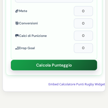
🏉
Mete
🎯
Conversioni
🥅
Calci di Punizione
🦶
Drop Goal
Embed Calcolatore Punti Rugby Widget