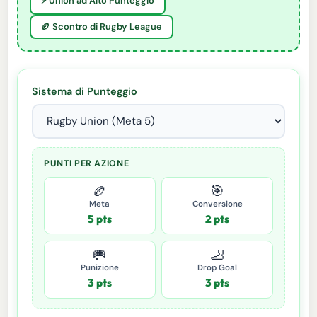
⚡ Union ad Alto Punteggio
🏉 Scontro di Rugby League
Sistema di Punteggio
PUNTI PER AZIONE
🏉
🎯
Meta
Conversione
5 pts
2 pts
🥅
🦶
Punizione
Drop Goal
3 pts
3 pts