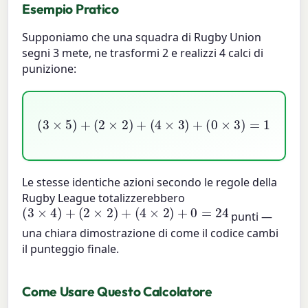
Esempio Pratico
Supponiamo che una squadra di Rugby Union
segni 3 mete, ne trasformi 2 e realizzi 4 calci di
punizione:
(
0
(
3
×
×
3
5
)
=
)
+
15
(
2
+
×
4
2
+
)
+
12
(
4
+
×
0
3
=
)
31
+
Le stesse identiche azioni secondo le regole della
Rugby League totalizzerebbero
(
3
×
4
)
+
(
2
×
2
)
+
(
4
×
2
)
+
0
=
24
punti —
una chiara dimostrazione di come il codice cambi
il punteggio finale.
Come Usare Questo Calcolatore