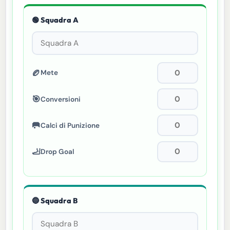
🟢 Squadra A
🏉
Mete
🎯
Conversioni
🥅
Calci di Punizione
🦶
Drop Goal
🔵 Squadra B