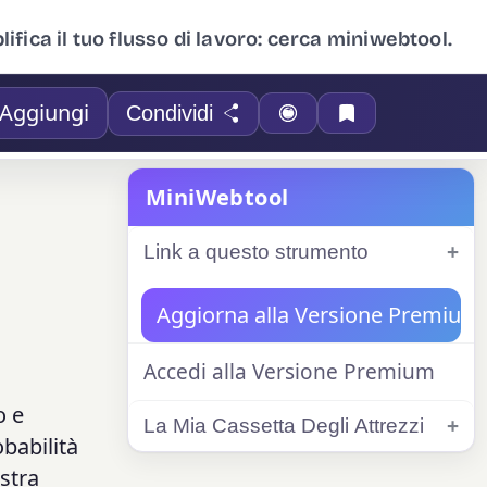
ifica il tuo flusso di lavoro: cerca miniwebtool.
Aggiungi
Condividi
MiniWebtool
Link a questo strumento
Aggiorna alla Versione Premium
Accedi alla Versione Premium
o e
La Mia Cassetta Degli Attrezzi
obabilità
ostra