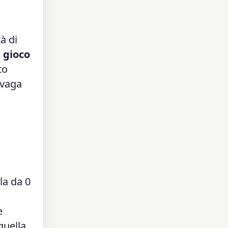
à di
i gioco
to
 vaga
la da 0
e
quella