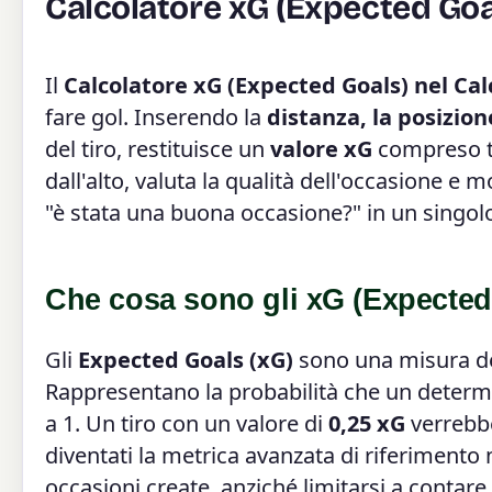
Calcolatore xG (Expected Goal
Il
Calcolatore xG (Expected Goals) nel Cal
fare gol. Inserendo la
distanza, la posizion
del tiro, restituisce un
valore xG
compreso tr
dall'alto, valuta la qualità dell'occasione 
"è stata una buona occasione?" in un singo
Che cosa sono gli xG (Expected
Gli
Expected Goals (xG)
sono una misura del
Rappresentano la probabilità che un determin
a 1. Un tiro con un valore di
0,25 xG
verrebbe
diventati la metrica avanzata di riferimento
occasioni create, anziché limitarsi a contare 