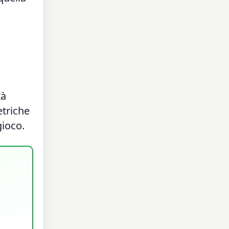
tà
etriche
gioco.