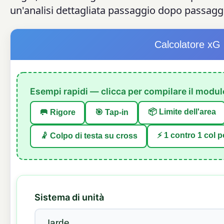
un'analisi dettagliata passaggio dopo passaggi
Calcolatore xG 
Esempi rapidi — clicca per compilare il modul
📦 Limite dell'area
🥅 Rigore
🎯 Tap-in
⚡ 1 contro 1 col p
🤾 Colpo di testa su cross
Sistema di unità