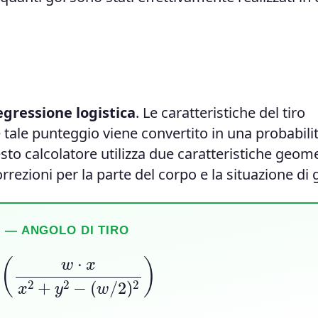
egressione logistica
. Le caratteristiche del tiro
ale punteggio viene convertito in una probabili
sto calcolatore utilizza due caratteristiche geom
rrezioni per la parte del corpo e la situazione di 
 — ANGOLO DI TIRO
n
(
w
⋅
x
x
2
+
y
2
−
(
w
/
2
)
2
)