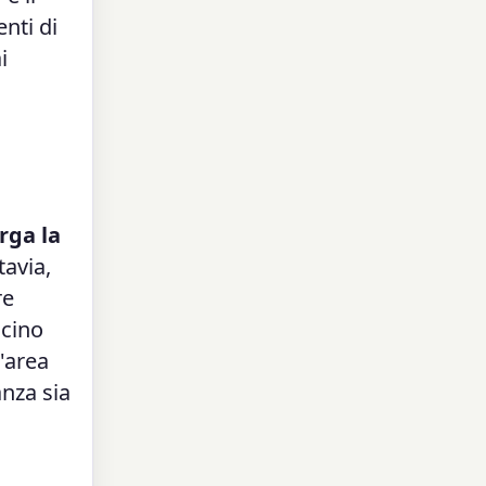
enti di
i
rga la
tavia,
re
icino
l'area
anza sia