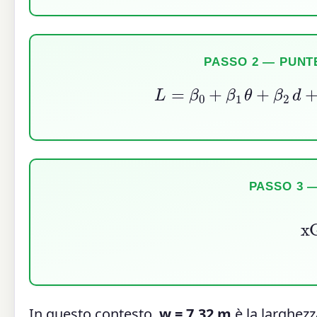
PASSO 2 — PUNT
L
=
β
0
+
β
1
θ
+
β
2
d
+
(
PASSO 3 —
In questo contesto,
w = 7,32 m
è la larghezz