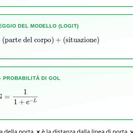
EGGIO DEL MODELLO (LOGIT)
parte del corpo)
+
(situazione)
 PROBABILITÀ DI GOL
xG
=
1
1
+
e
−
L
a della porta,
x
è la distanza dalla linea di porta,