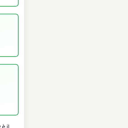
y
è il