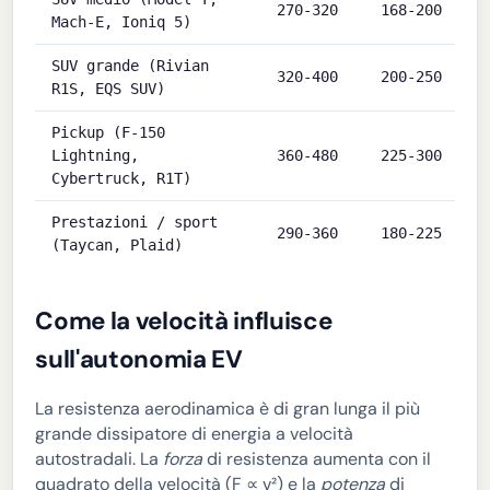
270-320
168-200
Mach-E, Ioniq 5)
SUV grande (Rivian
320-400
200-250
R1S, EQS SUV)
Pickup (F-150
Lightning,
360-480
225-300
Cybertruck, R1T)
Prestazioni / sport
290-360
180-225
(Taycan, Plaid)
Come la velocità influisce
sull'autonomia EV
La resistenza aerodinamica è di gran lunga il più
grande dissipatore di energia a velocità
autostradali. La
forza
di resistenza aumenta con il
quadrato della velocità (F ∝ v²) e la
potenza
di