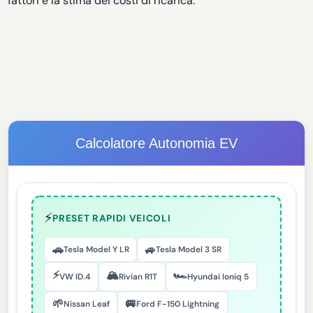
fattori e la stima dei costi di ricarica.
Calcolatore Autonomia EV
⚡
PRESET RAPIDI VEICOLI
🚗
🚙
Tesla Model Y LR
Tesla Model 3 SR
⚡
🏔️
🏎️
VW ID.4
Rivian R1T
Hyundai Ioniq 5
🌱
🚐
Nissan Leaf
Ford F-150 Lightning