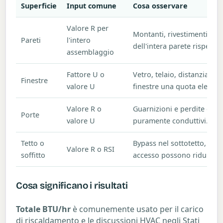
Superficie
Input comune
Cosa osservare
Valore R per
Montanti, rivestimenti e in
Pareti
l'intero
dell'intera parete rispetto
assemblaggio
Fattore U o
Vetro, telaio, distanziator
Finestre
valore U
finestre una quota elevata
Valore R o
Guarnizioni e perdite del t
Porte
valore U
puramente conduttivi.
Tetto o
Bypass nel sottotetto, iso
Valore R o RSI
soffitto
accesso possono ridurre le 
Cosa significano i risultati
Totale BTU/hr
è comunemente usato per il carico
di riscaldamento e le discussioni HVAC negli Stati