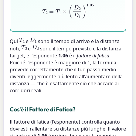
T
2
=
T
1
×
(
D
2
D
1
)
1.06
D
1
T
1
Qui
e
sono il tempo di arrivo e la distanza
D
2
T
2
noti,
e
sono il tempo previsto e la distanza
target, e l'esponente
1.06
è il
fattore di fatica
.
Poiché l'esponente è maggiore di 1, la formula
prevede correttamente che il tuo passo medio
diventi leggermente più lento all'aumentare della
distanza — che è esattamente ciò che accade ai
corridori reali.
Cos'è il Fattore di Fatica?
Il fattore di fatica (l'esponente) controlla quanto
dovresti rallentare su distanze più lunghe. Il valore
standard di
1.06
funziona bene per la maggior