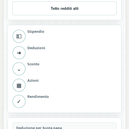
Tetto redditi alti
Stipendio
💵
Deduzioni
➜
Sconto
⌄
Azioni
▦
Rendimento
✓
Deduzione per busta paga