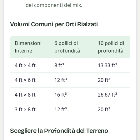
dei componenti del mix.
Volumi Comuni per Orti Rialzati
Dimensioni
6 pollici di
10 pollici di
Interne
profondità
profondità
4 ft × 4 ft
8 ft³
13.33 ft³
4 ft × 6 ft
12 ft³
20 ft³
4 ft × 8 ft
16 ft³
26.67 ft³
3 ft × 8 ft
12 ft³
20 ft³
Scegliere la Profondità del Terreno