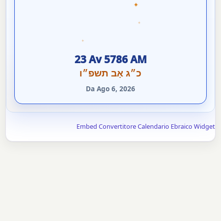
✦
✦
✦
23 Av 5786 AM
כ״ג אָב תשפ״ו
Da Ago 6, 2026
Embed Convertitore Calendario Ebraico Widget