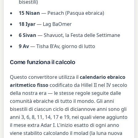
bisestili)
15 Nisan
— Pesach (Pasqua ebraica)
18 Iyar
— Lag BaOmer
6 Sivan
— Shavuot, la Festa delle Settimane
9 Av
— Tisha B'Av, giorno di lutto
Come funziona il calcolo
Questo convertitore utilizza il
calendario ebraico
aritmetico fisso
codificato da Hillel II nel IV secolo
della nostra era — le stesse regole seguite dalle
comunità ebraiche di tutto il mondo. Gli anni
bisestili di ciascun ciclo di diciannove anni sono gli
anni 3, 6, 8, 11, 14, 17 e 19, nei quali viene aggiunto
il mese extra Adar I. L'inizio esatto di ogni anno
viene stabilito calcolando il molad (la luna nuova