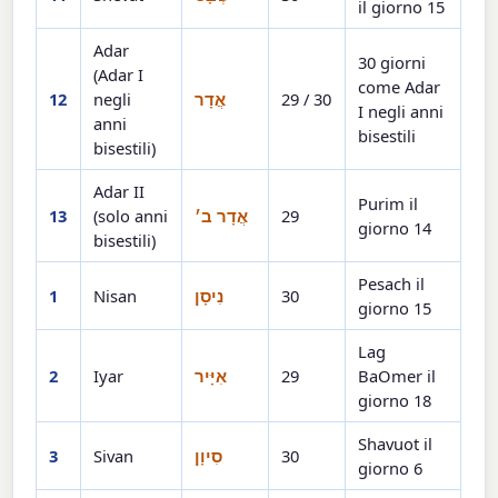
il giorno 15
Adar
30 giorni
(Adar I
come Adar
12
negli
אֲדָר
29 / 30
I negli anni
anni
bisestili
bisestili)
Adar II
Purim il
13
(solo anni
אֲדָר ב׳
29
giorno 14
bisestili)
Pesach il
1
Nisan
נִיסָן
30
giorno 15
Lag
2
Iyar
אִיָּיר
29
BaOmer il
giorno 18
Shavuot il
3
Sivan
סִיוָן
30
giorno 6