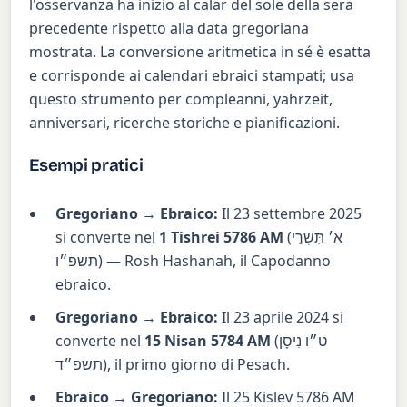
l'osservanza ha inizio al calar del sole della sera
precedente rispetto alla data gregoriana
mostrata. La conversione aritmetica in sé è esatta
e corrisponde ai calendari ebraici stampati; usa
questo strumento per compleanni, yahrzeit,
anniversari, ricerche storiche e pianificazioni.
Esempi pratici
Gregoriano → Ebraico:
Il 23 settembre 2025
si converte nel
1 Tishrei 5786 AM
(
א׳ תִּשְׁרֵי
תשפ״ו
) — Rosh Hashanah, il Capodanno
ebraico.
Gregoriano → Ebraico:
Il 23 aprile 2024 si
converte nel
15 Nisan 5784 AM
(
ט״ו נִיסָן
תשפ״ד
), il primo giorno di Pesach.
Ebraico → Gregoriano:
Il 25 Kislev 5786 AM