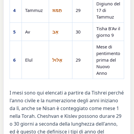
Digiuno del
4
Tammuz
תַּמּוּז
29
17 di
Tammuz
Tisha B'Av il
5
Av
אָב
30
giorno 9
Mese di
pentimento
6
Elul
אֱלוּל
29
prima del
Nuovo
Anno
I mesi sono qui elencati a partire da Tishrei perché
l'anno civile e la numerazione degli anni iniziano
da lì, anche se Nisan è conteggiato come mese 1
nella Torah. Cheshvan e Kislev possono durare 29
o 30 giorni a seconda della lunghezza dell'anno,
ed è questo che definisce i tipi di anno del