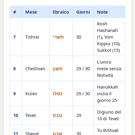
#
Mese
Ebraico
Giorni
Note
Rosh
Hashanah
7
Tishrei
תִּשְׁרֵי
30
(1), Yom
Kippur (10),
Sukkot (15)
L'unico
8
Cheshvan
חֶשְׁוָן
29 / 30
mese senza
festività
Hanukkah
9
Kislev
כִּסְלֵו
29 / 30
inizia il
giorno 25
Digiuno del
10
Tevet
טֵבֵת
29
10 di Tevet
Tu BiShvat
11
Shevat
שְׁבָט
30