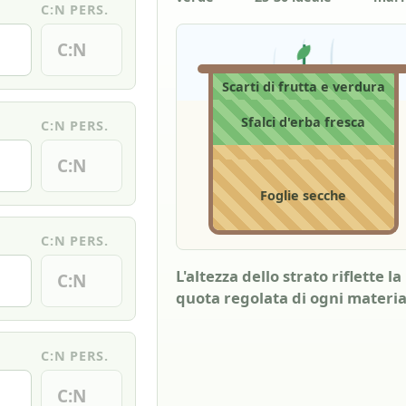
C:N PERS.
Scarti di frutta e verdura
Sfalci d'erba fresca
C:N PERS.
Foglie secche
C:N PERS.
L'altezza dello strato riflette la
quota regolata di ogni materia
C:N PERS.