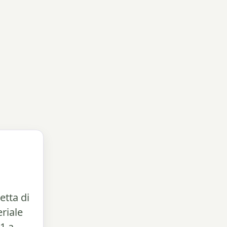
etta di
riale
:1 a