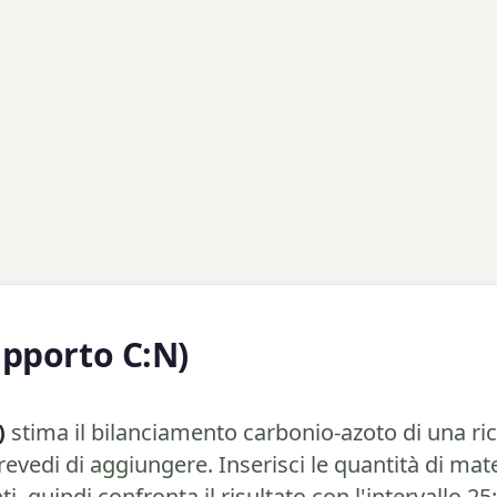
apporto C:N)
)
stima il bilanciamento carbonio-azoto di una ric
evedi di aggiungere. Inserisci le quantità di mate
, quindi confronta il risultato con l'intervallo 25