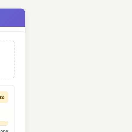
ato
rone