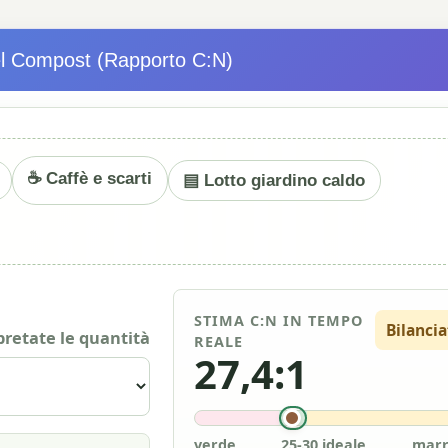
el Compost (Rapporto C:N)
☕ Caffè e scarti
▤ Lotto giardino caldo
STIMA C:N IN TEMPO
Bilanci
retate le quantità
REALE
27,4:1
verde
25-30 ideale
mar