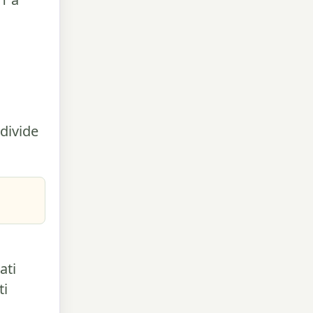
 divide
i
ati
ti