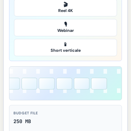
🎬
Reel 4K
🎙️
Webinar
📱
Short verticale
BUDGET FILE
250 MB