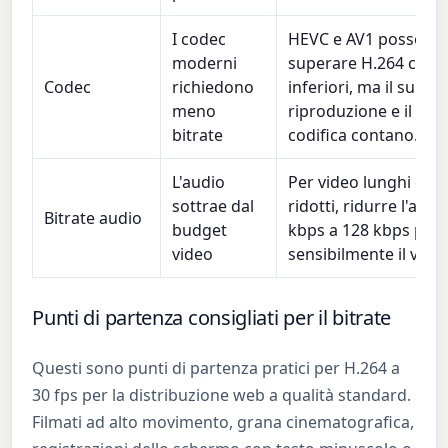
I codec
HEVC e AV1 possono
moderni
superare H.264 con 
Codec
richiedono
inferiori, ma il suppo
meno
riproduzione e il tem
bitrate
codifica contano.
L'audio
Per video lunghi con li
sottrae dal
ridotti, ridurre l'aud
Bitrate audio
budget
kbps a 128 kbps può 
video
sensibilmente il vide
Punti di partenza consigliati per il bitrate
Questi sono punti di partenza pratici per H.264 a
30 fps per la distribuzione web a qualità standard.
Filmati ad alto movimento, grana cinematografica,