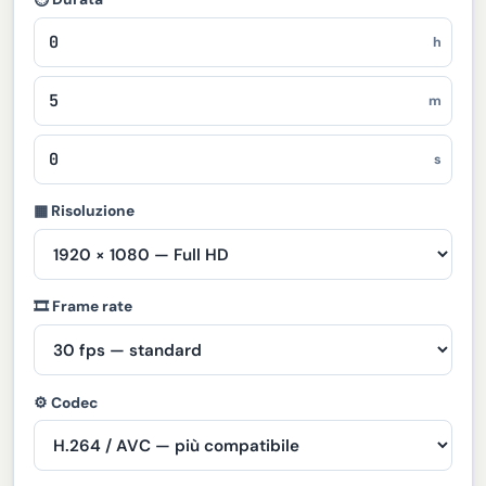
h
m
s
▦ Risoluzione
🎞 Frame rate
⚙ Codec