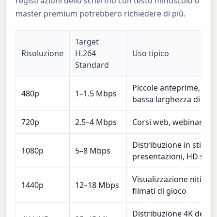
registrazioni dello schermo con testo minuscolo o
master premium potrebbero richiedere di più.
Target
Risoluzione
H.264
Uso tipico
Standard
Piccole anteprime, rip
480p
1–1.5 Mbps
bassa larghezza di ba
720p
2.5–4 Mbps
Corsi web, webinar, cli
Distribuzione in stile 
1080p
5–8 Mbps
presentazioni, HD sta
Visualizzazione nitida 
1440p
12–18 Mbps
filmati di gioco
Distribuzione 4K dettag