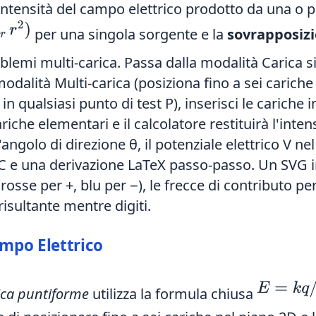
'intensità del campo elettrico prodotto da una o p
per una singola sorgente e la
sovrapposiz
blemi multi-carica. Passa dalla modalità Carica s
 modalità Multi-carica (posiziona fino a sei cariche
 qualsiasi punto di test P), inserisci le cariche i
e elementari e il calcolatore restituirà l'intens
angolo di direzione θ, il potenziale elettrico V ne
1 µC e una derivazione LaTeX passo-passo. Un SVG 
rosse per +, blu per −), le frecce di contributo pe
risultante mentre digiti.
mpo Elettrico
E
=
k
q
/
r
2
ica puntiforme
utilizza la formula chiusa