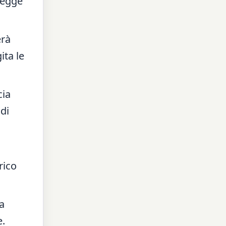
legge
erà
ita le
cia
 di
rico
la
e.