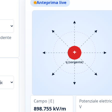
Anteprima live
ndente
+
q (sorgente)
Campo |E|
Potenziale elettri
V
898.755 kV/m