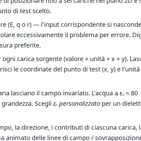
 di posizionare fino a sei cariche nel piano 2D e 
nto di test scelto.
are (E, q o r) — l'input corrispondente si nascond
are eccessivamente il problema per errore. Dig
sura preferite.
ogni carica sorgente (valore + unità + x + y). Las
sci le coordinate del punto di test (x, y) e l'unità
'aria lasciano il campo invariato. L'acqua a εᵣ ≈ 80
i grandezza. Scegli
εᵣ personalizzato
per un dielett
mpo, la direzione, i contributi di ciascuna carica, 
a animato delle linee di campo / sovrapposizion