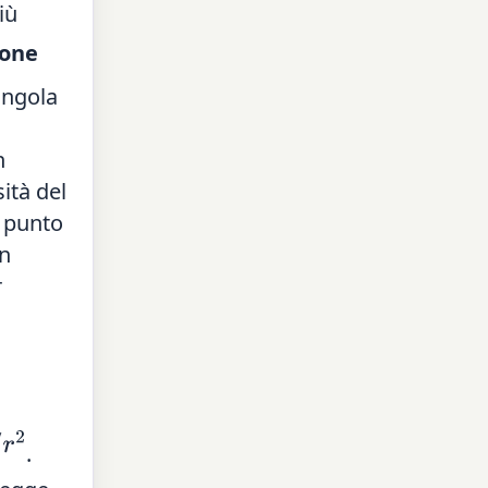
iù
ione
ingola
n
ità del
l punto
in
r
.