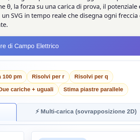
e θ, la forza su una carica di prova, il potenziale 
 un SVG in tempo reale che disegna ogni freccia 
te.
re di Campo Elettrico
a 100 pm
Risolvi per r
Risolvi per q
Due cariche + uguali
Stima piastre parallele
⚡ Multi-carica (sovrapposizione 2D)