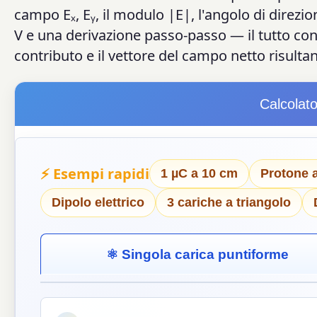
campo Eₓ, Eᵧ, il modulo |E|, l'angolo di direzion
V e una derivazione passo-passo — il tutto con
contributo e il vettore del campo netto risultan
Calcolato
⚡ Esempi rapidi
1 µC a 10 cm
Protone 
Dipolo elettrico
3 cariche a triangolo
⚛ Singola carica puntiforme