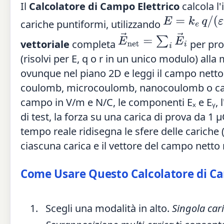
Il
Calcolatore di Campo Elettrico
calcola l
E
=
k
e
q
/
(
ε
r
r
2
)
cariche puntiformi, utilizzando
E
→
net
=
∑
i
E
→
i
vettoriale
completa
per pro
(risolvi per E, q o r in un unico modulo) alla
ovunque nel piano 2D e leggi il campo netto in
coulomb, microcoulomb, nanocoulomb o carich
campo in V/m e N/C, le componenti Eₓ e Eᵧ, l'
di test, la forza su una carica di prova da 
tempo reale ridisegna le sfere delle cariche (
ciascuna carica e il vettore del campo netto 
Come Usare Questo Calcolatore di Ca
Scegli una modalità in alto.
Singola car