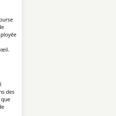
course
de
mployée
œil.
l
ans des
e que
de