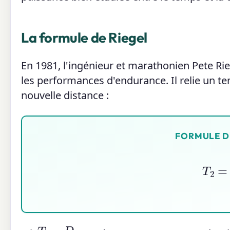
La formule de Riegel
En 1981, l'ingénieur et marathonien Pete Ri
les performances d'endurance. Il relie un t
nouvelle distance :
FORMULE D
T
2
=
D
1
T
1