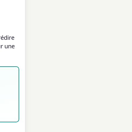
rédire
ur une