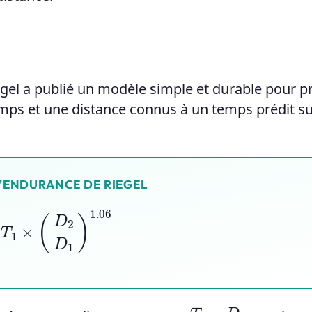
egel a publié un modèle simple et durable pour p
emps et une distance connus à un temps prédit s
'ENDURANCE DE RIEGEL
T
1
×
(
D
2
D
1
)
1.06
D
2
T
2