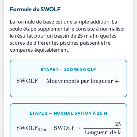
Formule du SWOLF
La formule de base est une simple addition. La
seule étape supplémentaire consiste à normaliser
le résultat pour un bassin de 25 m afin que les
scores de différentes piscines puissent être
comparés équitablement.
ÉTAPE 1 — SCORE SWOLF
Mouvements par longueur
SWOLF
+
=
Temps par longueur (secondes)
ÉTAPE 2 — NORMALISATION À 25 M
SWOLF
25
m
=
Longueur de la piscine (m)
SWOLF
×
25