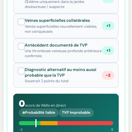
Œdème uniquement dans la jambe
douloureuse / suspecte
Veines superficielles collatérales
+1
Veines superficielles nouvellement visibles,
non variqueuses
Antécédent documenté de TVP
+1
Une thrombose veineuse profonde antérieure
confirmée
Diagnostic alternatif au moins aussi
probable que la TVP
−2
Soustrait 2 points du total
0
score de Wells en direct
Probabilité faible
TVP Improbable
-2
9