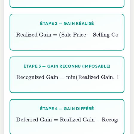
ÉTAPE 2 — GAIN RÉALISÉ
Realized Gain
Selling Costs
)
−
Adjusted Basis
=
(
Sale Price
−
ÉTAPE 3 — GAIN RECONNU (IMPOSABLE)
Recognized Gain
Realized Gain
,
Boot
=
min
)
(
ÉTAPE 4 — GAIN DIFFÉRÉ
Deferred Gain
Realized Gain
−
Recognized Gain
=