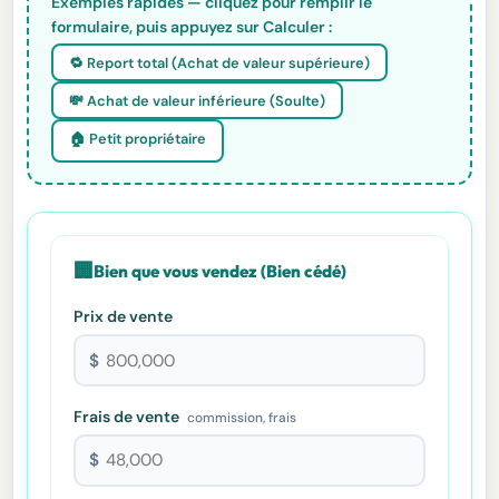
Exemples rapides — cliquez pour remplir le
formulaire, puis appuyez sur Calculer :
🔁 Report total (Achat de valeur supérieure)
💸 Achat de valeur inférieure (Soulte)
🏠 Petit propriétaire
🏢
Bien que vous vendez (Bien cédé)
Prix de vente
$
Frais de vente
commission, frais
$