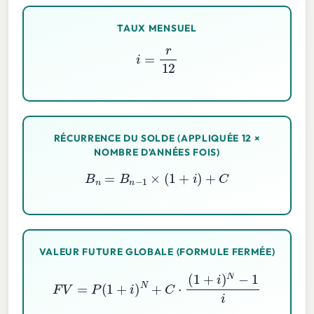
TAUX MENSUEL
i
=
r
12
RÉCURRENCE DU SOLDE (APPLIQUÉE 12 ×
NOMBRE D'ANNÉES FOIS)
B
n
=
B
n
−
1
×
(
1
+
i
)
+
C
VALEUR FUTURE GLOBALE (FORMULE FERMÉE)
F
V
=
P
(
1
+
i
)
N
+
C
⋅
(
1
+
i
)
N
−
1
i