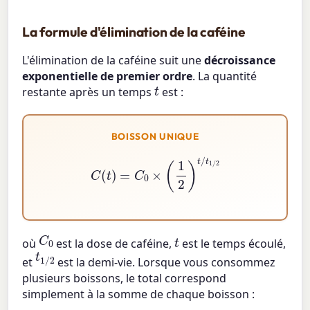
La formule d'élimination de la caféine
L'élimination de la caféine suit une
décroissance
exponentielle de premier ordre
. La quantité
t
restante après un temps
est :
BOISSON UNIQUE
C
(
t
)
=
C
0
×
(
1
2
)
t
/
t
1
/
2
C
0
t
où
est la dose de caféine,
est le temps écoulé,
t
1
/
2
et
est la demi-vie. Lorsque vous consommez
plusieurs boissons, le total correspond
simplement à la somme de chaque boisson :