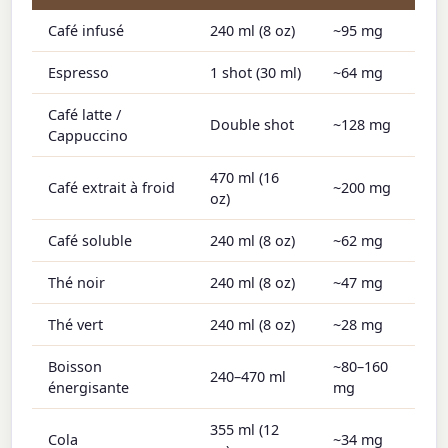
Café infusé
240 ml (8 oz)
~95 mg
Espresso
1 shot (30 ml)
~64 mg
Café latte /
Double shot
~128 mg
Cappuccino
470 ml (16
Café extrait à froid
~200 mg
oz)
Café soluble
240 ml (8 oz)
~62 mg
Thé noir
240 ml (8 oz)
~47 mg
Thé vert
240 ml (8 oz)
~28 mg
Boisson
~80–160
240–470 ml
énergisante
mg
355 ml (12
Cola
~34 mg