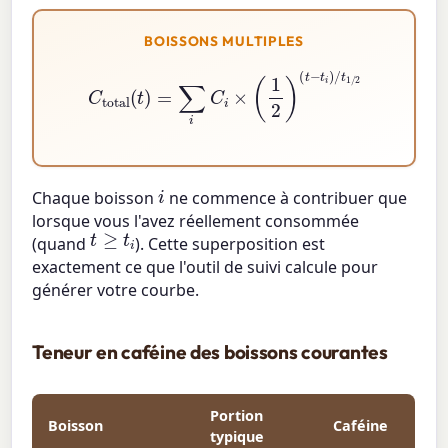
BOISSONS MULTIPLES
C
total
(
t
)
=
∑
i
C
i
×
(
1
2
)
(
t
−
t
i
)
/
t
1
/
2
i
Chaque boisson
ne commence à contribuer que
lorsque vous l'avez réellement consommée
t
≥
t
i
(quand
). Cette superposition est
exactement ce que l'outil de suivi calcule pour
générer votre courbe.
Teneur en caféine des boissons courantes
Portion
Boisson
Caféine
typique