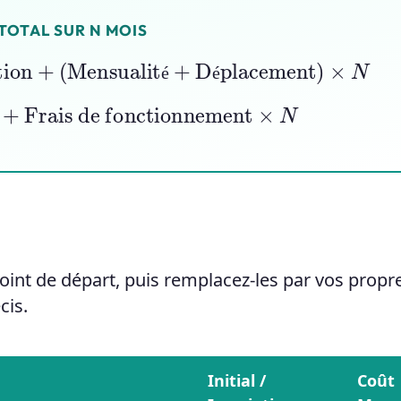
TOTAL SUR N MOIS
ption
+
(
Mensualité
+
Déplacement
)
×
N
é
é
+
Frais de fonctionnement
×
N
oint de départ, puis remplacez-les par vos propr
cis.
Initial /
Coût