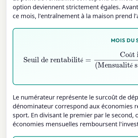
option deviennent strictement égales. Avant 
ce mois, l'entraînement à la maison prend l'a
MOIS DU 
Seuil de rentabilité
Mensualité salle
=
+
Coût initia
Déplaceme
û
é
é
Le numérateur représente le surcoût de dépa
dénominateur correspond aux économies réal
sport. En divisant le premier par le second
économies mensuelles remboursent l'investi