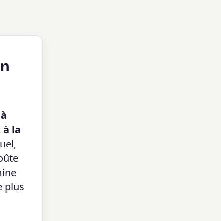
on
 à
 à la
uel,
coûte
mine
e plus