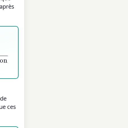
 après
 de
que ces