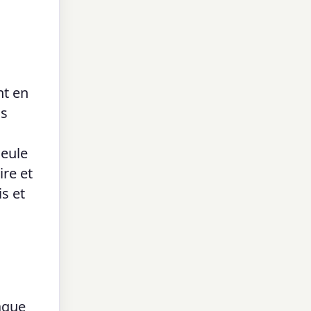
nt en
is
seule
ire et
s et
aque