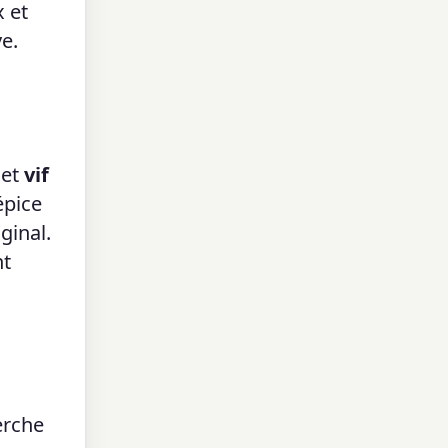
x et
e.
et
vif
épice
ginal.
nt
erche