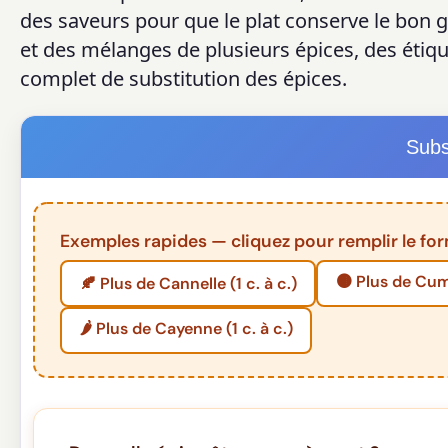
des saveurs pour que le plat conserve le bon
et des mélanges de plusieurs épices, des étiqu
complet de substitution des épices.
Subs
Exemples rapides — cliquez pour remplir le for
🟤 Plus de Cumi
🍂 Plus de Cannelle (1 c. à c.)
🌶️ Plus de Cayenne (1 c. à c.)