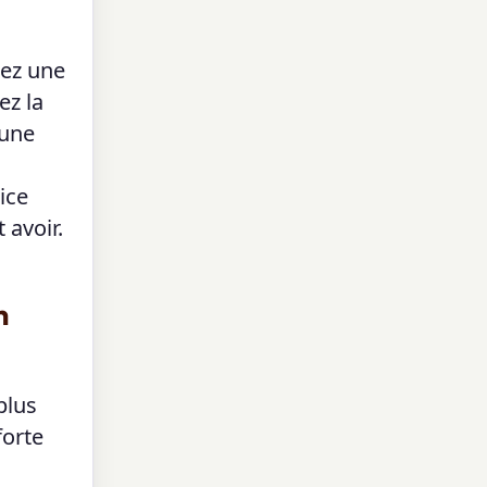
hez une
ez la
 une
ice
 avoir.
n
plus
forte