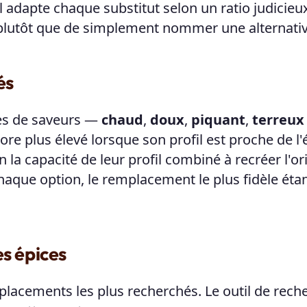
l adapte chaque substitut selon un ratio judicieu
, plutôt que de simplement nommer une alternativ
és
xes de saveurs —
chaud
,
doux
,
piquant
,
terreux
core plus élevé lorsque son profil est proche de l'
a capacité de leur profil combiné à recréer l'ori
haque option, le remplacement le plus fidèle éta
es épices
lacements les plus recherchés. Le outil de rech