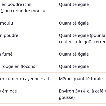
 en poudre (chili
Quantité égale
), ou coriandre moulue
 moulu
Quantité égale
en poudre
Quantité égale (pour la
couleur + le goût terre
a fumé
Quantité égale
 rouge en flocons
Quantité égale
a + cumin + cayenne + ail
Même quantité totale
is émincé
Environ 3× (⅛ c. à café 
gousse)