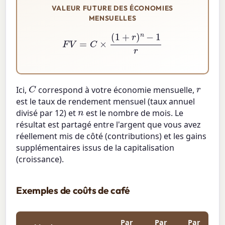
VALEUR FUTURE DES ÉCONOMIES
MENSUELLES
F
V
=
C
×
(
1
+
r
)
n
−
1
r
C
r
Ici,
correspond à votre économie mensuelle,
est le taux de rendement mensuel (taux annuel
n
divisé par 12) et
est le nombre de mois. Le
résultat est partagé entre l'argent que vous avez
réellement mis de côté (contributions) et les gains
supplémentaires issus de la capitalisation
(croissance).
Exemples de coûts de café
Par
Par
Par