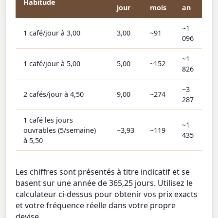
Habitude
jour
mois
an
~1
1 café/jour à 3,00
3,00
~91
096
~1
1 café/jour à 5,00
5,00
~152
826
~3
2 cafés/jour à 4,50
9,00
~274
287
1 café les jours
~1
ouvrables (5/semaine)
~3,93
~119
435
à 5,50
Les chiffres sont présentés à titre indicatif et se
basent sur une année de 365,25 jours. Utilisez le
calculateur ci-dessus pour obtenir vos prix exacts
et votre fréquence réelle dans votre propre
devise.