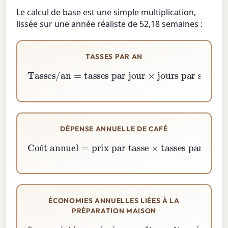
Le calcul de base est une simple multiplication,
lissée sur une année réaliste de 52,18 semaines :
TASSES PAR AN
Tasses/an
=
jours par semaine
tasses par jour
×
52.18
×
DÉPENSE ANNUELLE DE CAFÉ
Coût annuel
=
prix par tasse
tasses par an
×
û
ÉCONOMIES ANNUELLES LIÉES À LA
PRÉPARATION MAISON
Économisé/an
coût maison
)
×
=
tasses par an
(
prix en café
−