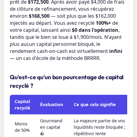
prêt de
$172,500
. Après avoir payé $4,000 de frais
de clôture de refinancement, vous récupérez
environ
$168,500
— soit plus que les $162,000
injectés au départ. Vous avez recyclé
100%+
de
votre capital, laissant ainsi
$0 dans l'opération
,
tandis que le bien se loue à $1,900/mois. N'ayant
plus aucun capital personnel bloqué, le
rendement cash-on-cash est virtuellement
infini
— un cas d'école de la méthode BRRRR.
Qu'est-ce qu'un bon pourcentage de capital
recyclé ?
Capital
Évaluation
Ce que cela signifie
recyclé
Gourmand
La majeure partie de vos
Moins
en capital
liquidités reste bloquée ;
de 50%
🪨
répétition lente