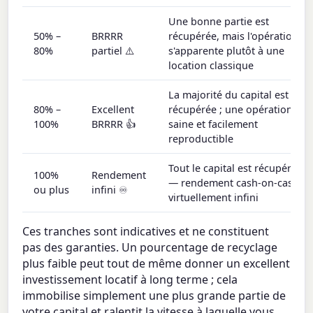
Une bonne partie est
50% –
BRRRR
récupérée, mais l'opération
80%
partiel ⚠️
s'apparente plutôt à une
location classique
La majorité du capital est
80% –
Excellent
récupérée ; une opération
100%
BRRRR 👍
saine et facilement
reproductible
Tout le capital est récupéré
100%
Rendement
— rendement cash-on-cash
ou plus
infini ♾️
virtuellement infini
Ces tranches sont indicatives et ne constituent
pas des garanties. Un pourcentage de recyclage
plus faible peut tout de même donner un excellent
investissement locatif à long terme ; cela
immobilise simplement une plus grande partie de
votre capital et ralentit la vitesse à laquelle vous