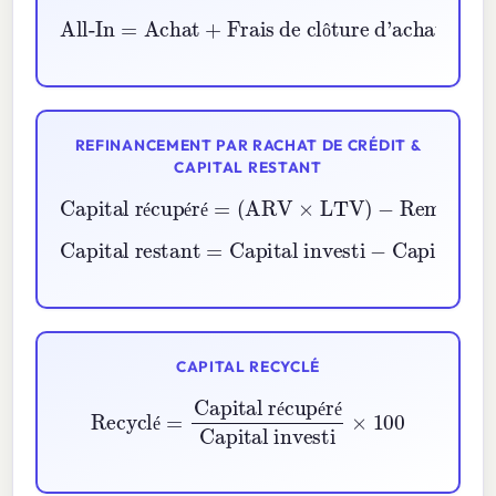
Frais de clôture d'achat
All-In
=
Achat
+
Rénovation
Coûts de détention
+
+
ô
é
REFINANCEMENT PAR RACHAT DE CRÉDIT &
CAPITAL RESTANT
−
Remboursement du prêt
Capital récupéré
Frais de refinancement
=
(
ARV
×
−
LTV
)
é
é
é
Capital investi
Capital restant
−
Capital récupéré
=
é
CAPITAL RECYCLÉ
Recyclé
=
Capital récupéré
Capital investi
×
100
é
é
é
é