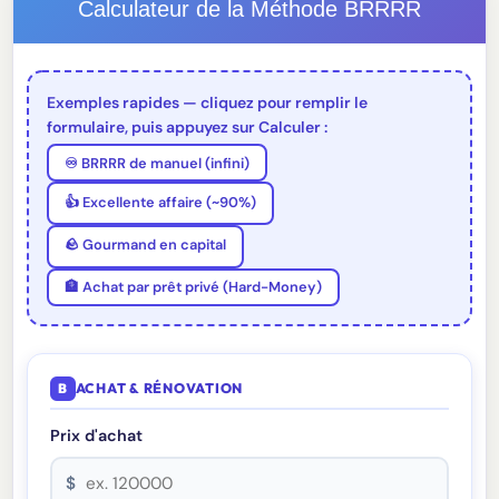
Calculateur de la Méthode BRRRR
Exemples rapides — cliquez pour remplir le
formulaire, puis appuyez sur Calculer :
♾️ BRRRR de manuel (infini)
👍 Excellente affaire (~90%)
🪨 Gourmand en capital
🏦 Achat par prêt privé (Hard-Money)
B
ACHAT & RÉNOVATION
Prix d'achat
$